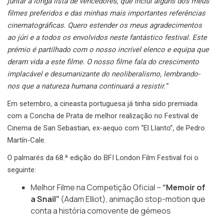
juntar à longa lista de vencedores, que inclui alguns dos meus
filmes preferidos e das minhas mais importantes referências
cinematográficas. Quero estender os meus agradecimentos
ao júri e a todos os envolvidos neste fantástico festival. Este
prémio é partilhado com o nosso incrível elenco e equipa que
deram vida a este filme. O nosso filme fala do crescimento
implacável e desumanizante do neoliberalismo, lembrando-
nos que a natureza humana continuará a resistir.”
Em setembro, a cineasta portuguesa já tinha sido premiada
com a Concha de Prata de melhor realização no Festival de
Cinema de San Sebastian, ex-aequo com “El Llanto”, de Pedro
Martín-Cale.
O palmarés da 68.ª edição do BFI London Film Festival foi o
seguinte:
Melhor Filme na Competição Oficial –
“Memoir of
a Snail”
(Adam Elliot), animação stop-motion que
conta a história comovente de gémeos