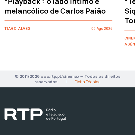
“Playback”: o lado íntimo e
“T
melancólico de Carlos Paião
Siq
To
TIAGO ALVES
06 Ago 2026
CINE
AGÊN
© 2011/2026 www.rtp.pt/cinemax — Todos os direitos
reservados
|
Ficha Técnica