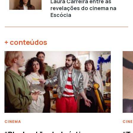
Laura Carreira entre as
revelações do cinema na
Escócia
+ conteúdos
CINEMA
CIN