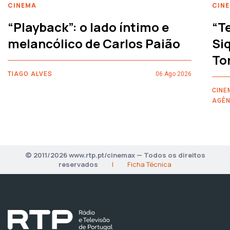
CINEMA
CIN
“Playback”: o lado íntimo e
“T
melancólico de Carlos Paião
Siq
To
TIAGO ALVES
06 Ago 2026
CINE
AGÊN
© 2011/2026 www.rtp.pt/cinemax — Todos os direitos
reservados
|
Ficha Técnica