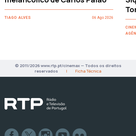
To
TIAGO ALVES
06 Ago 2026
CINE
AGÊN
© 2011/2026 www.rtp.pt/cinemax — Todos os direitos
reservados
|
Ficha Técnica