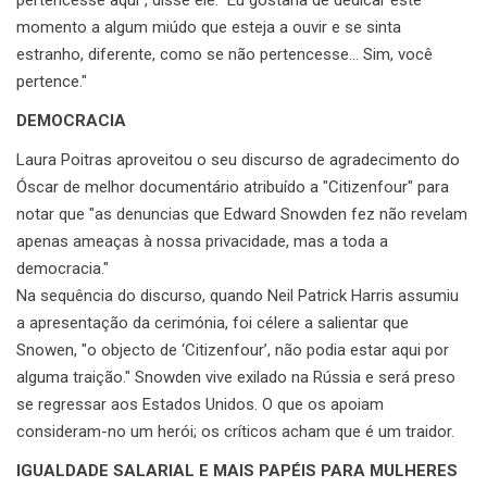
pertencesse aqui", disse ele." Eu gostaria de dedicar este
momento a algum miúdo que esteja a ouvir e se sinta
estranho, diferente, como se não pertencesse… Sim, você
pertence."
DEMOCRACIA
Laura Poitras aproveitou o seu discurso de agradecimento do
Óscar de melhor documentário atribuído a "Citizenfour" para
notar que "as denuncias que Edward Snowden fez não revelam
apenas ameaças à nossa privacidade, mas a toda a
democracia."
Na sequência do discurso, quando Neil Patrick Harris assumiu
a apresentação da cerimónia, foi célere a salientar que
Snowen, "o objecto de ‘Citizenfour’, não podia estar aqui por
alguma traição." Snowden vive exilado na Rússia e será preso
se regressar aos Estados Unidos. O que os apoiam
consideram-no um herói; os críticos acham que é um traidor.
IGUALDADE SALARIAL E MAIS PAPÉIS PARA MULHERES