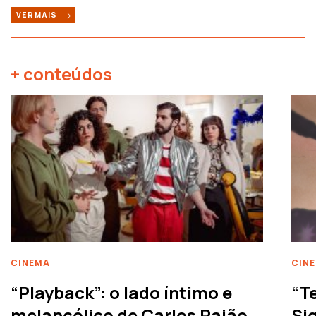
VER MAIS
+ conteúdos
CINEMA
CIN
“Playback”: o lado íntimo e
“T
melancólico de Carlos Paião
Siq