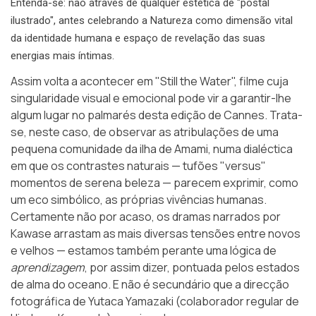
Entenda-se: não através de qualquer estética de "postal
ilustrado", antes celebrando a Natureza como dimensão vital
da identidade humana e espaço de revelação das suas
energias mais íntimas.
Assim volta a acontecer em
"Still the Water"
, filme cuja
singularidade visual e emocional pode vir a garantir-lhe
algum lugar no palmarés desta edição de Cannes. Trata-
se, neste caso, de observar as atribulações de uma
pequena comunidade da ilha de Amami, numa dialéctica
em que os contrastes naturais — tufões "versus"
momentos de serena beleza — parecem exprimir, como
um eco simbólico, as próprias vivências humanas.
Certamente não por acaso, os dramas narrados por
Kawase arrastam as mais diversas tensões entre novos
e velhos — estamos também perante uma lógica de
aprendizagem
, por assim dizer, pontuada pelos estados
de alma do oceano. E não é secundário que a direcção
fotográfica de Yutaca Yamazaki (colaborador regular de