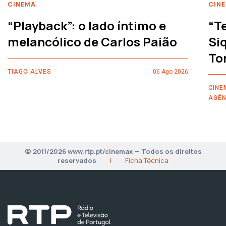
CINEMA
CIN
“Playback”: o lado íntimo e
“T
melancólico de Carlos Paião
Siq
To
TIAGO ALVES
06 Ago 2026
CINE
AGÊN
© 2011/2026 www.rtp.pt/cinemax — Todos os direitos
reservados
|
Ficha Técnica