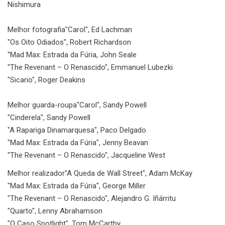
Nishimura
Melhor fotografia
"Carol", Ed Lachman
"Os Oito Odiados", Robert Richardson
"Mad Max: Estrada da Fúria, John Seale
"The Revenant – O Renascido", Emmanuel Lubezki
"Sicario", Roger Deakins
Melhor guarda-roupa
"Carol", Sandy Powell
"Cinderela", Sandy Powell
"A Rapariga Dinamarquesa", Paco Delgado
"Mad Max: Estrada da Fúria", Jenny Beavan
"The Revenant – O Renascido", Jacqueline West
Melhor realizador
"A Queda de Wall Street", Adam McKay
"Mad Max: Estrada da Fúria", George Miller
"The Revenant – O Renascido", Alejandro G. Iñárritu
"Quarto", Lenny Abrahamson
"O Caso Spotlight", Tom McCarthy