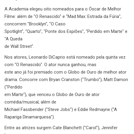
A Academia elegeu oito nomeados para o Óscar de Melhor
Filme: além de "O Renascido" e "Mad Max: Estrada da Fúria",
concorrem "Brooklyn", "O Caso
Spotlight", "Quarto", "Ponte dos Espiões", "Perdido em Marte" e
"A Queda
de Wall Street".
Nos atores, Leonardo DiCaprio está nomeado pela quinta vez
com "O Renascido". O ator nunca ganhou, mas
este ano já foi premiado com o Globo de Ouro de melhor ator
drama. Concorre com Bryan Cranston ("Trumbo"), Matt Damon
("Perdido
em Marte"), que venceu o Globo de Ouro de ator
comédia/musical, além de
Michael Fassbender ("Steve Jobs") e Eddie Redmayne ("A
Rapariga Dinamarquesa").
Entre as atrizes surgem Cate Blanchett ("Carol"), Jennifer