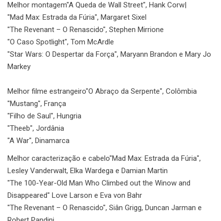
Melhor montagem
"A Queda de Wall Street", Hank Corw|
"Mad Max: Estrada da Fúria", Margaret Sixel
"The Revenant – O Renascido", Stephen Mirrione
"O Caso Spotlight", Tom McArdle
"Star Wars: O Despertar da Força", Maryann Brandon e Mary Jo
Markey
Melhor filme estrangeiro
"O Abraço da Serpente", Colômbia
"Mustang", França
"Filho de Saul", Hungria
"Theeb", Jordânia
"A War", Dinamarca
Melhor caracterização e cabelo
"Mad Max: Estrada da Fúria",
Lesley Vanderwalt, Elka Wardega e Damian Martin
"The 100-Year-Old Man Who Climbed out the Winow and
Disappeared" Love Larson e Eva von Bahr
"The Revenant – O Renascido", Siân Grigg, Duncan Jarman e
Robert Pandini