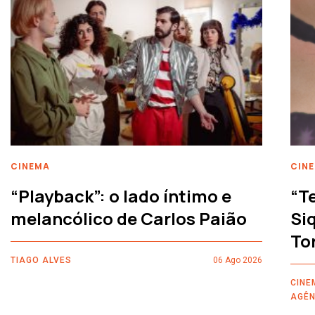
CINEMA
CIN
“Playback”: o lado íntimo e
“T
melancólico de Carlos Paião
Siq
To
TIAGO ALVES
06 Ago 2026
CINE
AGÊN