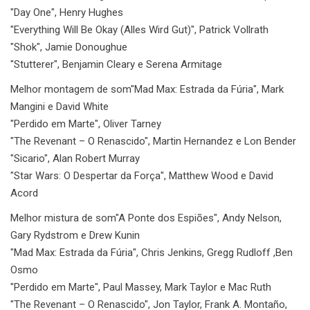
"Day One", Henry Hughes
"Everything Will Be Okay (Alles Wird Gut)", Patrick Vollrath
"Shok", Jamie Donoughue
"Stutterer", Benjamin Cleary e Serena Armitage
Melhor montagem de som
"Mad Max: Estrada da Fúria", Mark
Mangini e David White
"Perdido em Marte", Oliver Tarney
"The Revenant – O Renascido", Martin Hernandez e Lon Bender
"Sicario", Alan Robert Murray
"Star Wars: O Despertar da Força", Matthew Wood e David
Acord
Melhor mistura de som
"A Ponte dos Espiões", Andy Nelson,
Gary Rydstrom e Drew Kunin
"Mad Max: Estrada da Fúria", Chris Jenkins, Gregg Rudloff ,Ben
Osmo
"Perdido em Marte", Paul Massey, Mark Taylor e Mac Ruth
"The Revenant – O Renascido", Jon Taylor, Frank A. Montaño,