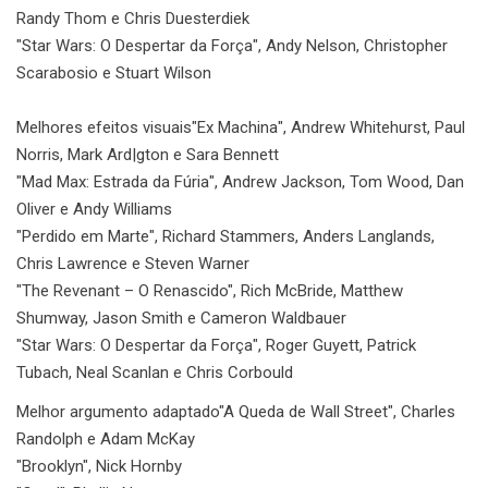
Randy Thom e Chris Duesterdiek
"Star Wars: O Despertar da Força", Andy Nelson, Christopher
Scarabosio e Stuart Wilson
Melhores efeitos visuais
"Ex Machina", Andrew Whitehurst, Paul
Norris, Mark Ard|gton e Sara Bennett
"Mad Max: Estrada da Fúria", Andrew Jackson, Tom Wood, Dan
Oliver e Andy Williams
"Perdido em Marte", Richard Stammers, Anders Langlands,
Chris Lawrence e Steven Warner
"The Revenant – O Renascido", Rich McBride, Matthew
Shumway, Jason Smith e Cameron Waldbauer
"Star Wars: O Despertar da Força", Roger Guyett, Patrick
Tubach, Neal Scanlan e Chris Corbould
Melhor argumento adaptado
"A Queda de Wall Street", Charles
Randolph e Adam McKay
"Brooklyn", Nick Hornby