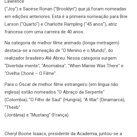
Lawrence
("Joy") e Saoirse Ronan ("Brooklyn") que já foram nomeadas
em edições anteriores. Esta é a primeira nomeação para Brie
Larson ("Quarto") e Charlotte Rampling ("45 anos"), atriz
francesa com uma carreira de 40 anos..
Na categoria de melhor filme animado (longa-metragem)
destaca-se a nomeação de "O Menino e o Mundo", do
realizador brasileiro Alê Abreu. Nessa categoria surgem
"Divertida-mente", "Anomalisa", "When Marnie Was There" e
"Ovelha Choné – O Filme".
Para o Óscar de melhor filme estrangeiro (em língua não
inglesa) estão nomeados "O Abraço da Serpente"
(Colombia), "O Filho de Saul" (Hungria), "A War" (Dinamarca),
"Theeb"
(Jordânia) e "Mustang" (França).
Cheryl Boone Isaacs, presidente da Academia, juntou-se a