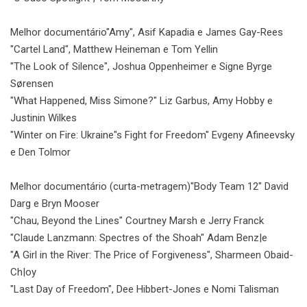
Melhor documentário
"Amy", Asif Kapadia e James Gay-Rees
"Cartel Land", Matthew Heineman e Tom Yellin
"The Look of Silence", Joshua Oppenheimer e Signe Byrge
Sørensen
"What Happened, Miss Simone?" Liz Garbus, Amy Hobby e
Justinin Wilkes
"Winter on Fire: Ukraine"s Fight for Freedom" Evgeny Afineevsky
e Den Tolmor
Melhor documentário (curta-metragem)
"Body Team 12" David
Darg e Bryn Mooser
"Chau, Beyond the Lines" Courtney Marsh e Jerry Franck
"Claude Lanzmann: Spectres of the Shoah" Adam Benz|e
"A Girl in the River: The Price of Forgiveness", Sharmeen Obaid-
Ch|oy
"Last Day of Freedom", Dee Hibbert-Jones e Nomi Talisman