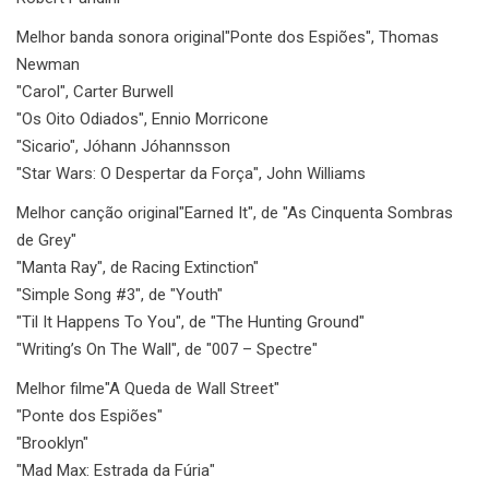
Melhor banda sonora original
"Ponte dos Espiões", Thomas
Newman
"Carol", Carter Burwell
"Os Oito Odiados", Ennio Morricone
"Sicario", Jóhann Jóhannsson
"Star Wars: O Despertar da Força", John Williams
Melhor canção original
"Earned It", de "As Cinquenta Sombras
de Grey"
"Manta Ray", de Racing Extinction"
"Simple Song #3", de "Youth"
"Til It Happens To You", de "The Hunting Ground"
"Writing’s On The Wall", de "007 – Spectre"
Melhor filme
"A Queda de Wall Street"
"Ponte dos Espiões"
"Brooklyn"
"Mad Max: Estrada da Fúria"