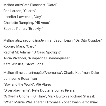
Melhor atriz
Cate Blanchett, "Carol"
Brie Larson, "Quarto"
Jennifer Lawrence, "Joy"
Charlotte Rampling, "45 Anos"
Saoirse Ronan, "Brooklyn"
Melhor atriz secundária
Jennifer Jason Leigh, "Os Oito Odiados"
Rooney Mara, "Carol"
Rachel McAdams, "O Caso Spotlight"
Alicia Vikander, "A Rapariga Dinamarquesa"
Kate Winslet, "Steve Jobs"
Melhor filme de animação
"Anomalisa", Charlie Kaufman, Duke
Johnson e Rosa Tran
"Boy and the World", Alê Abreu
"Divertida-mente", Pete Docter e Jonas Rivera
"A Ovelha Choné – O Filme", Mark Burton e Richard Starzak
"When Marnie Was There", Hiromasa Yonebayashi e Yoshiaki