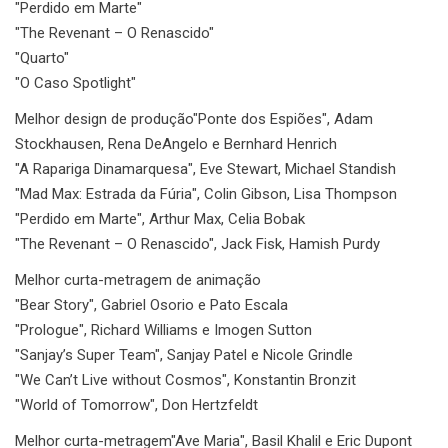
"Perdido em Marte"
"The Revenant – O Renascido"
"Quarto"
"O Caso Spotlight"
Melhor design de produção
"Ponte dos Espiões", Adam
Stockhausen, Rena DeAngelo e Bernhard Henrich
"A Rapariga Dinamarquesa", Eve Stewart, Michael Standish
"Mad Max: Estrada da Fúria", Colin Gibson, Lisa Thompson
"Perdido em Marte", Arthur Max, Celia Bobak
"The Revenant – O Renascido", Jack Fisk, Hamish Purdy
Melhor curta-metragem de animação
"Bear Story", Gabriel Osorio e Pato Escala
"Prologue", Richard Williams e Imogen Sutton
"Sanjay’s Super Team", Sanjay Patel e Nicole Grindle
"We Can’t Live without Cosmos", Konstantin Bronzit
"World of Tomorrow", Don Hertzfeldt
Melhor curta-metragem
"Ave Maria", Basil Khalil e Eric Dupont