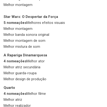
Melhor montagem
Star Wars: O Despertar da Força
5 nomeações
Melhores efeitos visuais
Melhor montagem
Melhor banda sonora original
Melhor montagem de som
Melhor mistura de som
A Rapariga Dinamarquesa
4 nomeações
Melhor ator
Melhor atriz secundária
Melhor guarda-roupa
Melhor design de produção
Quarto
4 nomeações
Melhor filme
Melhor atriz
Melhor realizador