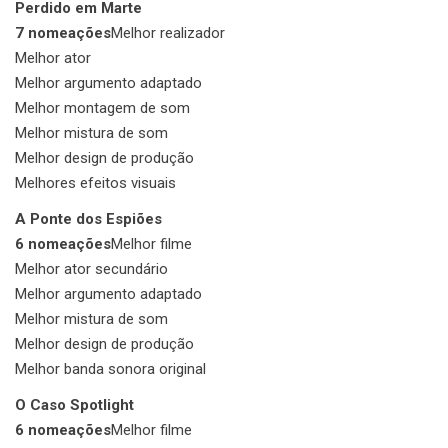
Perdido em Marte
7 nomeações
Melhor realizador
Melhor ator
Melhor argumento adaptado
Melhor montagem de som
Melhor mistura de som
Melhor design de produção
Melhores efeitos visuais
A Ponte dos Espiões
6 nomeações
Melhor filme
Melhor ator secundário
Melhor argumento adaptado
Melhor mistura de som
Melhor design de produção
Melhor banda sonora original
O Caso Spotlight
6 nomeações
Melhor filme