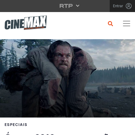
Saltar para o conteúdo principal
Entrar
ESPECIAIS