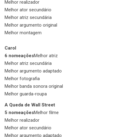
Melhor realizador
Melhor ator secundário
Melhor atriz secundária
Melhor argumento original
Melhor montagem
Carol
6 nomeações
Melhor atriz
Melhor atriz secundária
Melhor argumento adaptado
Melhor fotografia
Melhor banda sonora original
Melhor guarda-roupa
A Queda de Wall Street
5 nomeações
Melhor filme
Melhor realizador
Melhor ator secundário
Melhor argumento adaptado