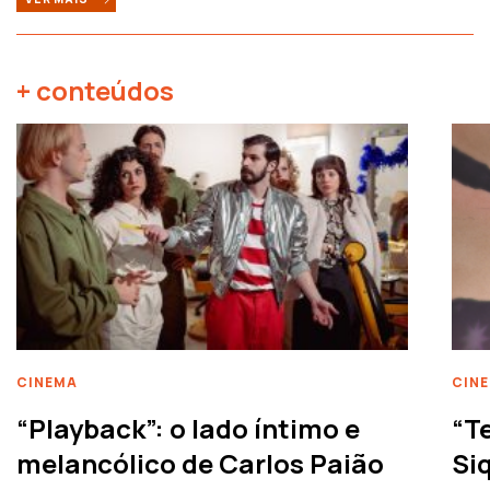
+ conteúdos
CINEMA
CIN
“Playback”: o lado íntimo e
“T
melancólico de Carlos Paião
Siq