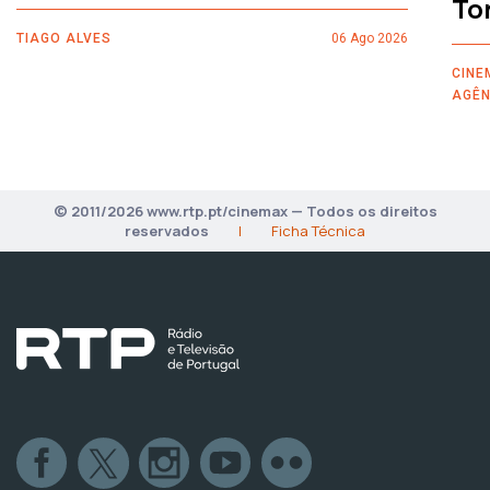
To
TIAGO ALVES
06 Ago 2026
CINE
AGÊN
© 2011/2026 www.rtp.pt/cinemax — Todos os direitos
reservados
|
Ficha Técnica