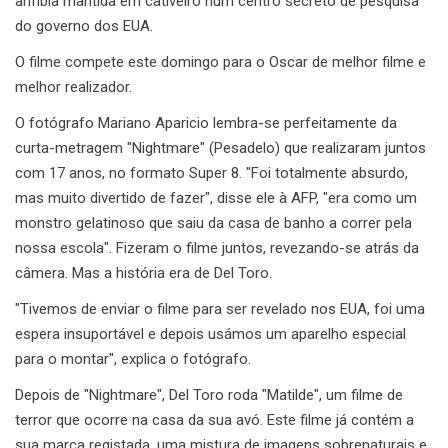
anfíbia mantida em cativeiro num centro secreto de pesquisa
do governo dos EUA.
O filme compete este domingo para o Oscar de melhor filme e
melhor realizador.
O fotógrafo Mariano Aparicio lembra-se perfeitamente da
curta-metragem "Nightmare" (Pesadelo) que realizaram juntos
com 17 anos, no formato Super 8. "Foi totalmente absurdo,
mas muito divertido de fazer", disse ele à AFP, "era como um
monstro gelatinoso que saiu da casa de banho a correr pela
nossa escola". Fizeram o filme juntos, revezando-se atrás da
câmera. Mas a história era de Del Toro.
"Tivemos de enviar o filme para ser revelado nos EUA, foi uma
espera insuportável e depois usámos um aparelho especial
para o montar", explica o fotógrafo.
Depois de "Nightmare", Del Toro roda "Matilde", um filme de
terror que ocorre na casa da sua avó. Este filme já contém a
sua marca registada, uma mistura de imagens sobrenaturais e