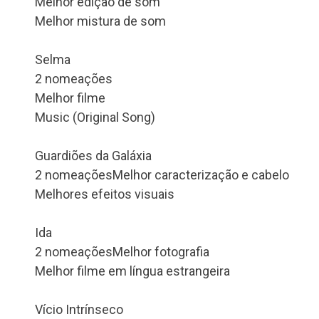
Melhor edição de som
Melhor mistura de som
Selma
2 nomeações
Melhor filme
Music (Original Song)
Guardiões da Galáxia
2 nomeações
Melhor caracterização e cabelo
Melhores efeitos visuais
Ida
2 nomeações
Melhor fotografia
Melhor filme em língua estrangeira
Vício Intrínseco