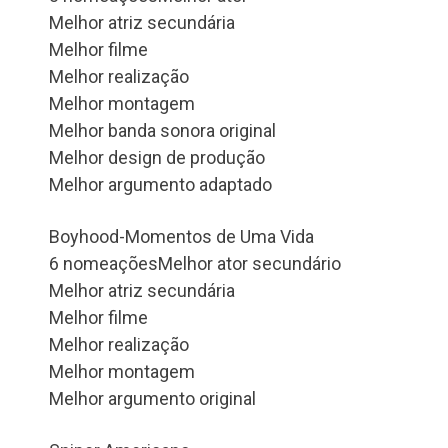
Melhor atriz secundária
Melhor filme
Melhor realização
Melhor montagem
Melhor banda sonora original
Melhor design de produção
Melhor argumento adaptado
Boyhood-Momentos de Uma Vida
6 nomeações
Melhor ator secundário
Melhor atriz secundária
Melhor filme
Melhor realização
Melhor montagem
Melhor argumento original