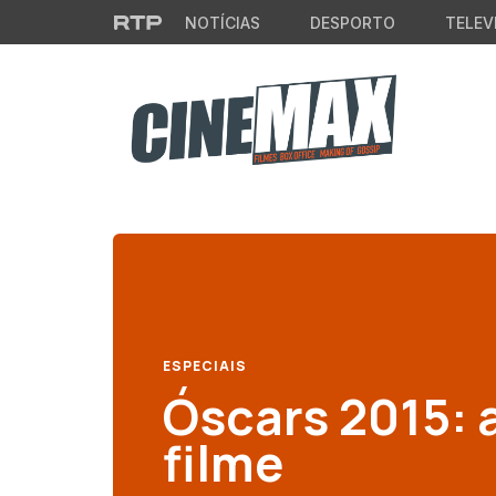
Saltar para o conteúdo principal
NOTÍCIAS
DESPORTO
TELEV
ESPECIAIS
Óscars 2015:
filme