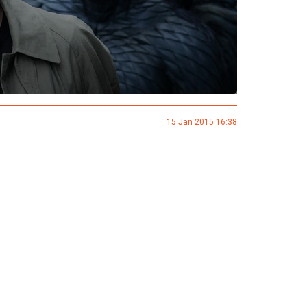
15 Jan 2015 16:38