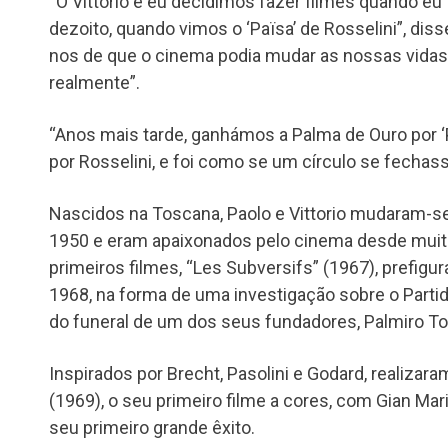
“O Vittorio e eu decidimos fazer filmes quando eu
dezoito, quando vimos o ‘Païsa’ de Rosselini”, dis
nos de que o cinema podia mudar as nossas vida
realmente”.
“Anos mais tarde, ganhámos a Palma de Ouro por ‘
por Rosselini, e foi como se um círculo se fechas
Nascidos na Toscana, Paolo e Vittorio mudaram-s
1950 e eram apaixonados pelo cinema desde mui
primeiros filmes, “Les Subversifs” (1967), prefig
1968, na forma de uma investigação sobre o Parti
do funeral de um dos seus fundadores, Palmiro Togl
Inspirados por Brecht, Pasolini e Godard, realizar
(1969), o seu primeiro filme a cores, com Gian Mar
seu primeiro grande êxito.