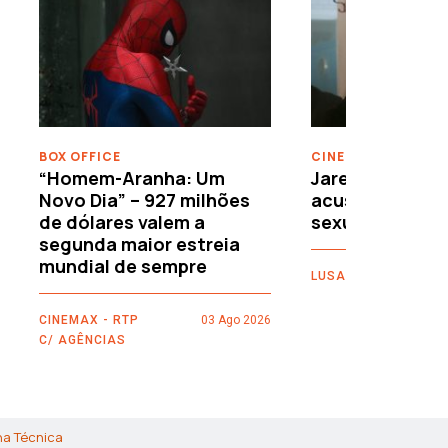
›
BOX OFFICE
CINEMA
“Homem-Aranha: Um
Jared Leto reje
Novo Dia” – 927 milhões
acusações de 
de dólares valem a
sexuais
segunda maior estreia
mundial de sempre
LUSA
CINEMAX - RTP
03 Ago 2026
C/ AGÊNCIAS
ha Técnica