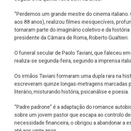
“Perdemos um grande mestre do cinema italiano. C
aos 88 anos), realizou filmes inesquecíveis, pro
tornaram parte do imaginário coletivo e da história
presidente da Câmara de Roma, Roberto Gualtieri.
O funeral secular de Paolo Taviani, que faleceu e
realiza-se segunda-feira, segundo a imprensa itali
Os irmãos Taviani formaram uma dupla rara na histó
escreveram quinze longas-metragens marcadas po
literário, misturando história, psicanálise e poesia.
“Padre padrone” é a adaptação do romance autobi
sobre um jovem pastor que escapa ao controlo des
necessidade financeira, o obrigou a abandonar a e
até aos vinte anos.