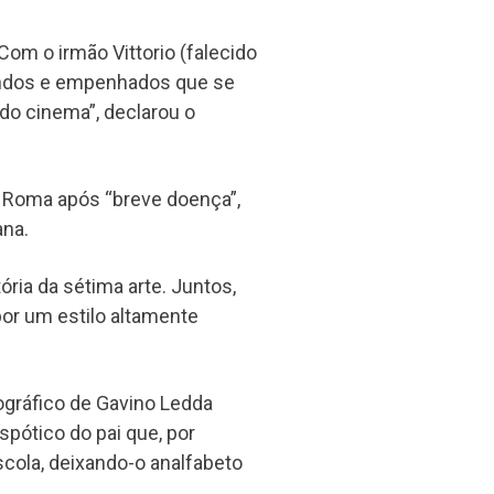
om o irmão Vittorio (falecido
fundos e empenhados que se
 do cinema”, declarou o
m Roma após “breve doença”,
ana.
ria da sétima arte. Juntos,
r um estilo altamente
ográfico de Gavino Ledda
pótico do pai que, por
scola, deixando-o analfabeto