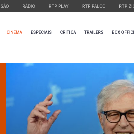
ISÃO
RÁDIO
RTP PLAY
RTP PALCO
RTP ZI
CINEMA
ESPECIAIS
CRITICA
TRAILERS
BOX OFFIC