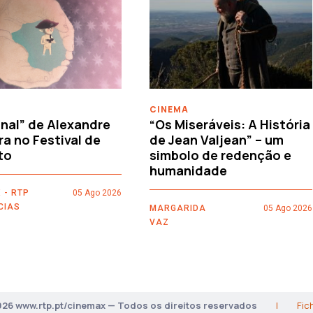
CINEMA
nal” de Alexandre
“Os Miseráveis: A História
ra no Festival de
de Jean Valjean” – um
to
simbolo de redenção e
humanidade
 - RTP
05 Ago 2026
CIAS
MARGARIDA
05 Ago 2026
VAZ
026 www.rtp.pt/cinemax — Todos os direitos reservados
|
Fic