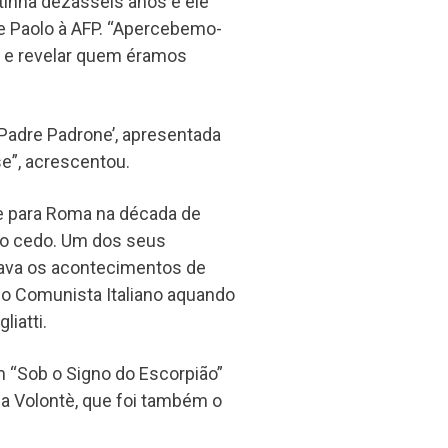
 tinha dezasseis anos e ele
se Paolo à AFP. “Apercebemo-
s e revelar quem éramos
Padre Padrone’, apresentada
se”, acrescentou.
e para Roma na década de
to cedo. Um dos seus
urava os acontecimentos de
do Comunista Italiano aquando
iatti.
am “Sob o Signo do Escorpião”
ia Volontè, que foi também o