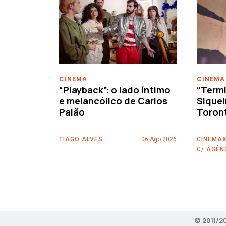
‹
CINEMA
CINEMA
“Playback”: o lado íntimo
“Termi
e melancólico de Carlos
Siquei
Paião
Toron
TIAGO ALVES
06 Ago 2026
CINEMAX
C/ AGÊN
© 2011/2