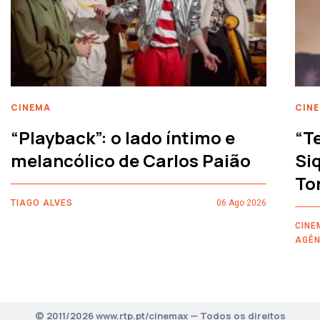
CINEMA
CIN
“Playback”: o lado íntimo e
“T
melancólico de Carlos Paião
Siq
To
TIAGO ALVES
06 Ago 2026
CINE
AGÊN
© 2011/2026 www.rtp.pt/cinemax — Todos os direitos