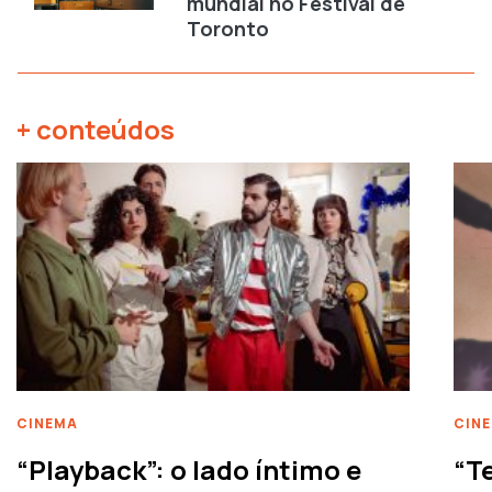
mundial no Festival de
Toronto
+ conteúdos
CINEMA
CIN
“Playback”: o lado íntimo e
“T