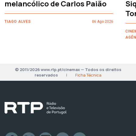
melancólico de Carlos Paião
Siq
To
TIAGO ALVES
06 Ago 2026
CINE
AGÊN
© 2011/2026 www.rtp.pt/cinemax — Todos os direitos
reservados
|
Ficha Técnica