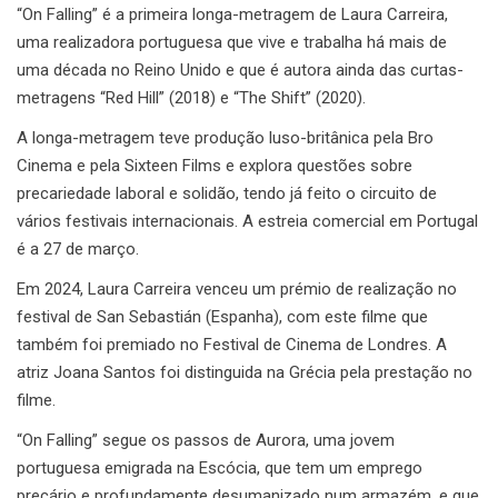
“On Falling” é a primeira longa-metragem de Laura Carreira,
uma realizadora portuguesa que vive e trabalha há mais de
uma década no Reino Unido e que é autora ainda das curtas-
metragens “Red Hill” (2018) e “The Shift” (2020).
A longa-metragem teve produção luso-britânica pela Bro
Cinema e pela Sixteen Films e explora questões sobre
precariedade laboral e solidão, tendo já feito o circuito de
vários festivais internacionais. A estreia comercial em Portugal
é a 27 de março.
Em 2024, Laura Carreira venceu um prémio de realização no
festival de San Sebastián (Espanha), com este filme que
também foi premiado no Festival de Cinema de Londres. A
atriz Joana Santos foi distinguida na Grécia pela prestação no
filme.
“On Falling” segue os passos de Aurora, uma jovem
portuguesa emigrada na Escócia, que tem um emprego
precário e profundamente desumanizado num armazém, e que