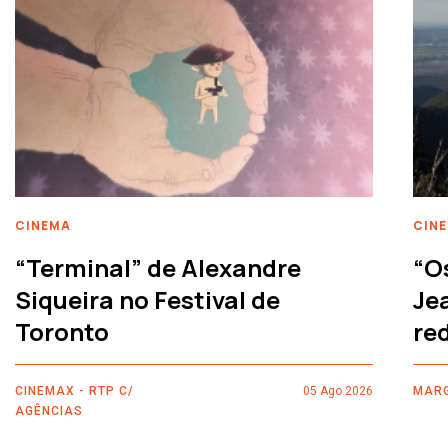
CINEMA
CIN
“Terminal” de Alexandre
“O
Siqueira no Festival de
Je
Toronto
re
CINEMAX - RTP C/
05 Ago 2026
MARG
AGÊNCIAS