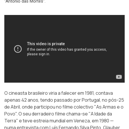
"António das Mortes".
O cineasta brasileiro viria a falecer em 1981, contava
apenas 42 anos, tendo passado por Portugal, no pós-25
de Abril, onde participou no filme colectivo "As Armas e o
Povo". O seu derradeiro filme chama-se "A Idade da
Terra" e teve estreia mundial em Veneza, em 1980 —
numa entrevista com Luís Fernando Silva Pinto, Glauber