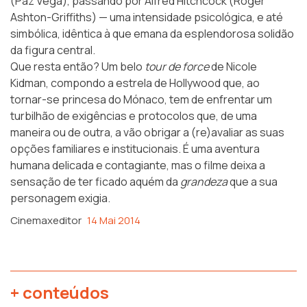
(Paz Vega), passando por Alfred Hitchcock (Roger
Ashton-Griffiths) — uma intensidade psicológica, e até
simbólica, idêntica à que emana da esplendorosa solidão
da figura central.
Que resta então? Um belo
tour de force
de Nicole
Kidman, compondo a estrela de Hollywood que, ao
tornar-se princesa do Mónaco, tem de enfrentar um
turbilhão de exigências e protocolos que, de uma
maneira ou de outra, a vão obrigar a (re)avaliar as suas
opções familiares e institucionais. É uma aventura
humana delicada e contagiante, mas o filme deixa a
sensação de ter ficado aquém da
grandeza
que a sua
personagem exigia.
Cinemaxeditor
14 Mai 2014
+ conteúdos