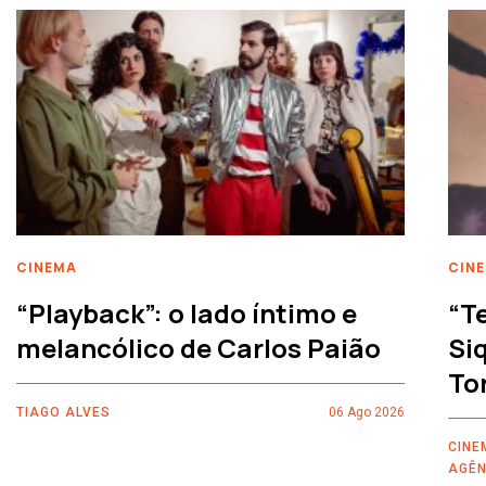
CINEMA
CIN
“Playback”: o lado íntimo e
“T
melancólico de Carlos Paião
Siq
To
TIAGO ALVES
06 Ago 2026
CINE
AGÊN