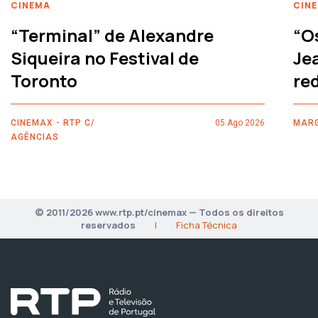
CINEMA
CIN
“Terminal” de Alexandre
“O
Siqueira no Festival de
Je
Toronto
re
CINEMAX - RTP C/
05 Ago 2026
MARG
AGÊNCIAS
© 2011/2026 www.rtp.pt/cinemax — Todos os direitos
reservados
|
Ficha Técnica