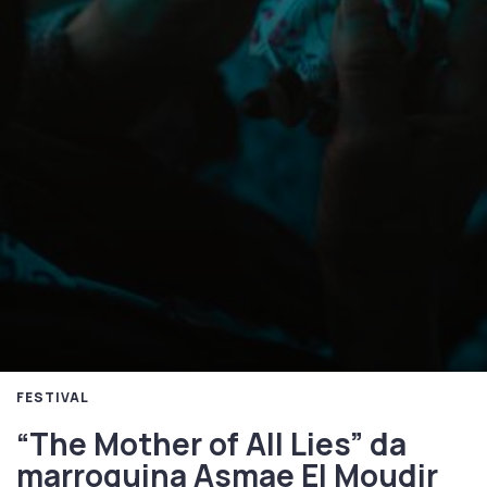
FESTIVAL
“The Mother of All Lies” da
marroquina Asmae El Moudir