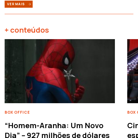
VER MAIS
+ conteúdos
BOX OFFICE
BOX 
“Homem-Aranha: Um Novo
Ci
Dia” – 927 milhões de dólares
es