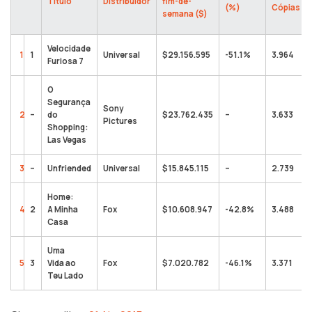
Título
Distribuidor
fim-de-
(%)
Cópias
semana ($)
Velocidade
1
1
Universal
$29.156.595
-51.1%
3.964
Furiosa 7
O
Segurança
Sony
2
–
do
$23.762.435
–
3.633
Pictures
Shopping:
Las Vegas
3
–
Unfriended
Universal
$15.845.115
–
2.739
Home:
4
2
A Minha
Fox
$10.608.947
-42.8%
3.488
Casa
Uma
5
3
Vida ao
Fox
$7.020.782
-46.1%
3.371
Teu Lado