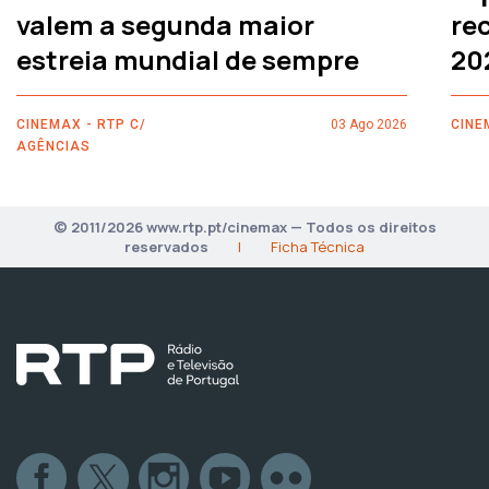
valem a segunda maior
rec
estreia mundial de sempre
20
CINEMAX - RTP C/
03 Ago 2026
CINE
AGÊNCIAS
© 2011/2026 www.rtp.pt/cinemax — Todos os direitos
reservados
|
Ficha Técnica