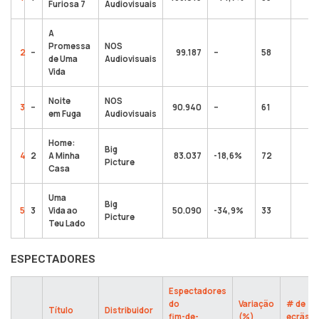
Furiosa 7
Audiovisuais
A
Promessa
NOS
2
–
99.187
–
58
de Uma
Audiovisuais
Vida
Noite
NOS
3
–
90.940
–
61
1
em Fuga
Audiovisuais
Home:
Big
4
2
A Minha
83.037
-18,6%
72
17
Picture
Casa
Uma
Big
5
3
Vida ao
50.090
-34,9%
33
Picture
Teu Lado
ESPECTADORES
Espectadores
do
Variação
# de
Título
Distribuidor
fim-de-
(%)
ecrãs