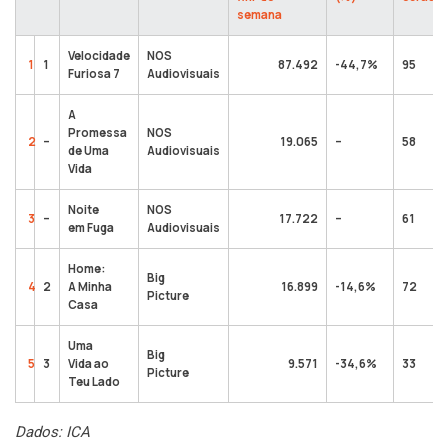
semana
Velocidade
NOS
1
1
87.492
-44,7%
95
Furiosa 7
Audiovisuais
A
Promessa
NOS
2
–
19.065
–
58
de Uma
Audiovisuais
Vida
Noite
NOS
3
–
17.722
–
61
em Fuga
Audiovisuais
Home:
Big
4
2
A Minha
16.899
-14,6%
72
Picture
Casa
Uma
Big
5
3
Vida ao
9.571
-34,6%
33
Picture
Teu Lado
Dados: ICA