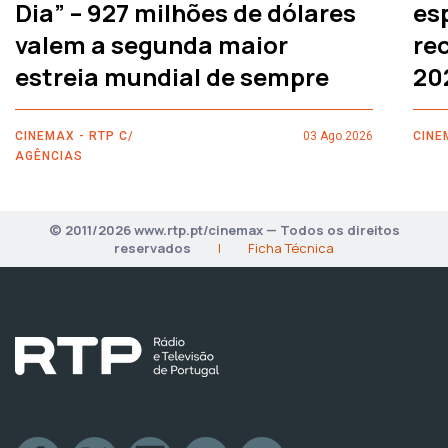
Dia” – 927 milhões de dólares
es
valem a segunda maior
rec
estreia mundial de sempre
20
CINEMAX - RTP C/
03 Ago 2026
CINE
AGÊNCIAS
© 2011/2026 www.rtp.pt/cinemax — Todos os direitos
reservados
|
Ficha Técnica