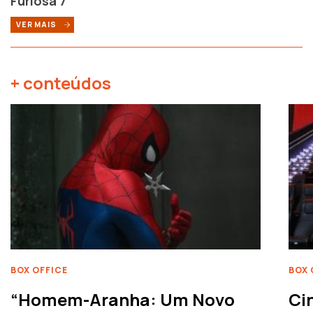
Furiosa 7”
VER MAIS
+ conteúdos
BOX OFFICE
BOX 
“Homem-Aranha: Um Novo
Ci