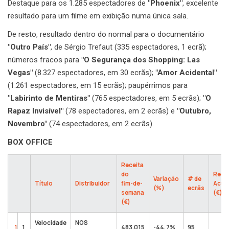
Destaque para os 1.285 espectadores de
"Phoenix"
, excelente
resultado para um filme em exibição numa única sala.
De resto, resultado dentro do normal para o documentário
"Outro País"
, de Sérgio Trefaut (335 espectadores, 1 ecrã);
números fracos para
"O Segurança dos Shopping: Las
Vegas"
(8.327 espectadores, em 30 ecrãs);
"Amor Acidental"
(1.261 espectadores, em 15 ecrãs); paupérrimos para
"Labirinto de Mentiras"
(765 espectadores, em 5 ecrãs);
"O
Rapaz Invisível"
(78 espectadores, em 2 ecrãs) e
"Outubro,
Novembro"
(74 espectadores, em 2 ecrãs).
BOX OFFICE
Receita
do
Rece
Variação
# de
Título
Distribuidor
fim-de-
Acum
(%)
ecrãs
semana
(€)
(€)
Velocidade
NOS
1
1
483.015
-44,7%
95
63