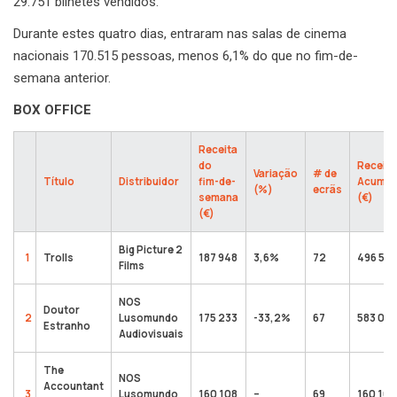
29.751 bilhetes vendidos.
Durante estes quatro dias, entraram nas salas de cinema
nacionais 170.515 pessoas, menos 6,1% do que no fim-de-
semana anterior.
BOX OFFICE
Receita
do
Receita
Variação
# de
Título
Distribuidor
fim-de-
Acumul
(%)
ecrãs
semana
(€)
(€)
Big Picture 2
1
Trolls
187 948
3,6%
72
496 593
Films
NOS
Doutor
2
Lusomundo
175 233
-33,2%
67
583 02
Estranho
Audiovisuais
The
NOS
Accountant
3
Lusomundo
160 108
–
69
160 108