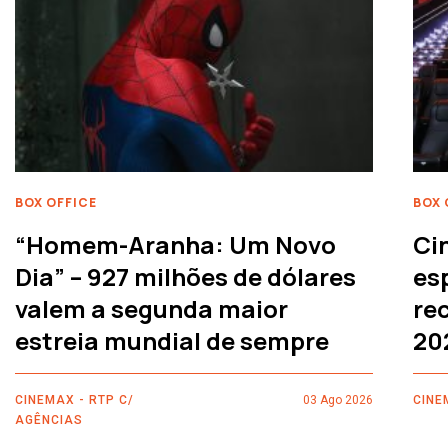
BOX OFFICE
BOX 
“Homem-Aranha: Um Novo
Ci
Dia” – 927 milhões de dólares
es
valem a segunda maior
rec
estreia mundial de sempre
20
CINEMAX - RTP C/
03 Ago 2026
CINE
AGÊNCIAS