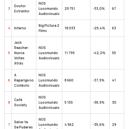
NOS
Doutor
3
Lusomundo
29 751
-33,0%
67
9
Estranho
Audiovisuais
Big Picture 2
4
Inferno
18 033
-29,4%
63
2
Films
Jack
Reacher:
NOS
5
Nunca
Lusomundo
11 799
-42,2%
55
9
Voltes
Audiovisuais
Atrás
A
NOS
6
Rapariga no
Lusomundo
8 660
-37,9%
41
1
Comboio
Audiovisuais
NOS
Café
8
Lusomundo
5 155
-38,9%
30
4
Society
Audiovisuais
NOS
Salva-te
7
Lusomundo
4 962
-35,6%
29
1
Se Puderes