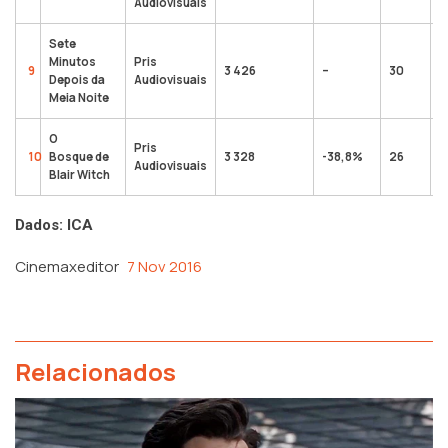
Audiovisuais
Sete
Minutos
Pris
9
3 426
–
30
3
Depois da
Audiovisuais
Meia Noite
O
Pris
10
Bosque de
3 328
-38,8%
26
1
Audiovisuais
Blair Witch
Dados: ICA
Cinemaxeditor
7 Nov 2016
Relacionados