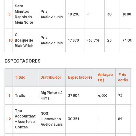
Sete
Minutos
Pris
9
18 290
–
30
18 883
Depois da
Audiovisuais
Meia Noite
O
Pris
10
Bosque de
17 979
-36,7%
26
74 004
Audiovisuais
Blair Witch
ESPECTADORES
Variação
# de
T
Título
Distribuidor
Espectadores
(%)
ecrãs
e
Big Picture 2
1
Trolls
37 804
4,0%
72
1
Films
The
NOS
Accountant
2
Lusomundo
30 351
–
69
3
– Acerto de
Audiovisuais
Contas