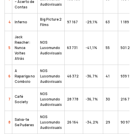
– Acerto de
Audiovisuais
Contas
Big Picture 2
4
Inferno
97 167
-29,1%
63
1 189 9
Films
Jack
Reacher:
NOS
5
Nunca
Lusomundo
63 731
-41,1%
55
501 298
Voltes
Audiovisuais
Atrás
A
NOS
6
Rapariga no
Lusomundo
46 372
-36,7%
41
939 153
Comboio
Audiovisuais
NOS
Café
7
Lusomundo
28 778
-36,7%
30
216 757
Society
Audiovisuais
NOS
Salva-te
8
Lusomundo
26 164
-34,2%
29
90 971
Se Puderes
Audiovisuais