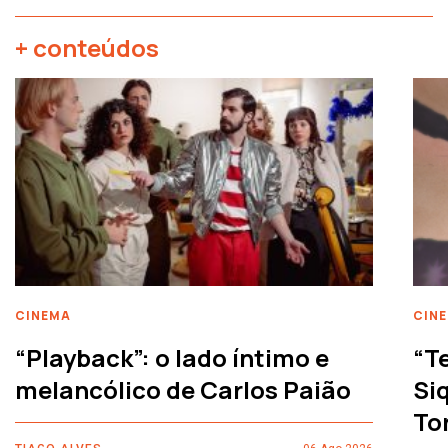
+ conteúdos
CINEMA
CIN
“Playback”: o lado íntimo e
“T
melancólico de Carlos Paião
Siq
To