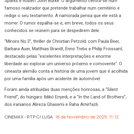
Sparks e Robert John Burke. O argumento centra-se num
famoso realizador que pretende trabalhar num cemitério e
redige o seu testamento. A namorada pensa que ele está a
morrer. O rumor espalha-se e, em breve, todos os seus
conhecidos se reúnem para se despedirem dele.
“Miroirs No.3”, thriller de Christian Petzold, com Paula Beer,
Barbara Auer, Matthias Brandt, Enno Trebs e Philip Froissant,
destacado pelas “excelentes interpretações e enorme
liberdade ao explorar um universo próximo e comovente”. O
cineasta alemão conta a história de uma jovem que é acolhida
por uma família após um acidente de automóvel.
Foram ainda atribuídas duas menções honrosas, a “Silent
Friend”, do húngaro Ildikó Enyedi, e a “In the Land of Brothers”,
dos iranianos Alireza Ghasemi e Raha Amirfazli.
CINEMAX - RTP C/ LUSA
16 de Novembro de 2025, 11:12