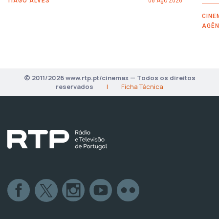
TIAGO ALVES
06 Ago 2026
CINE
AGÊN
© 2011/2026 www.rtp.pt/cinemax — Todos os direitos
reservados
|
Ficha Técnica