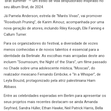
“Brat summer” — um estilo de vida despudorado inspirado no
seu álbum Brat, de 2024.
Já Pamela Anderson, estrela de “Marés Vivas”, vai promover
“Rosebush Pruning”, de Karim Aïnouz, acompanhada por uma
nova geração de atores, incluindo Riley Keough, Elle Fanning e
Callum Turner.
Para os organizadores do festival, a diversidade de vozes
menos conhecidas e de novos talentos é essencial para a
identidade da Berlinale. As escolhas mais arrojadas deste ano
incluem “Soumsoum, the Night of the Stars”, um filme passado
no Chade sobre uma adolescente mística; “Moscas”, do
realizador mexicano Fernando Eimbcke; e “In a Whisper”, de
Leyla Bouzid, protagonizado pela atriz palestiniana Hiam
Abbass.
Entre as celebridades esperadas em Berlim para apresentar os
seus projetos mais recentes destacam-se ainda Amanda
Seyfried, Sandra Hüller, Ethan Hawke, Neil Patrick Harris, Bella