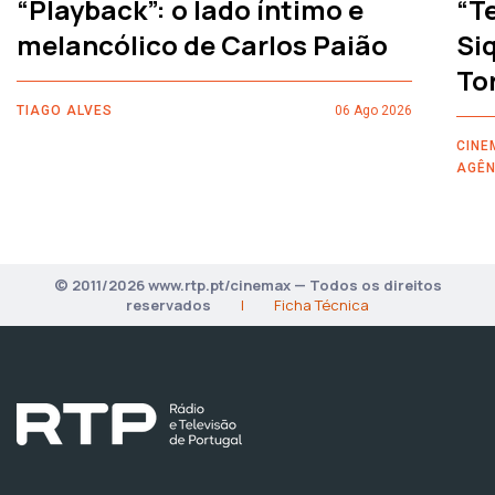
“Playback”: o lado íntimo e
“T
melancólico de Carlos Paião
Siq
To
TIAGO ALVES
06 Ago 2026
CINE
AGÊN
© 2011/2026 www.rtp.pt/cinemax — Todos os direitos
reservados
|
Ficha Técnica