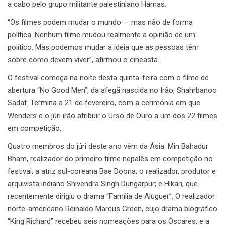
a cabo pelo grupo militante palestiniano Hamas.
“Os filmes podem mudar o mundo — mas não de forma
política. Nenhum filme mudou realmente a opinião de um
político. Mas podemos mudar a ideia que as pessoas têm
sobre como devem viver”, afirmou o cineasta.
O festival começa na noite desta quinta-feira com o filme de
abertura “No Good Men”, da afegã nascida no Irão, Shahrbanoo
Sadat. Termina a 21 de fevereiro, com a cerimónia em que
Wenders e o júri irão atribuir o Urso de Ouro a um dos 22 filmes
em competição.
Quatro membros do júri deste ano vêm da Ásia: Min Bahadur
Bham, realizador do primeiro filme nepalês em competição no
festival; a atriz sul-coreana Bae Doona; o realizador, produtor e
arquivista indiano Shivendra Singh Dungarpur; e Hikari, que
recentemente dirigiu o drama “Família de Aluguer”. O realizador
norte-americano Reinaldo Marcus Green, cujo drama biográfico
“King Richard” recebeu seis nomeações para os Óscares, e a