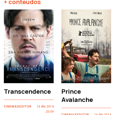
+ conteúdos
Transcendence
Prince
Avalanche
CINEMAXEDITOR
16 Abr 2014
20:09
CINEMAXEDITOR
16 Abr 2014