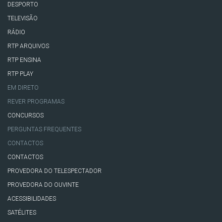
DESPORTO
TELEVISÃO
RÁDIO
RTP ARQUIVOS
RTP ENSINA
RTP PLAY
EM DIRETO
REVER PROGRAMAS
CONCURSOS
PERGUNTAS FREQUENTES
CONTACTOS
CONTACTOS
PROVEDORA DO TELESPECTADOR
PROVEDORA DO OUVINTE
ACESSIBILIDADES
SATÉLITES