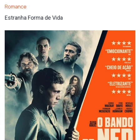
Romance
Estranha Forma de Vida