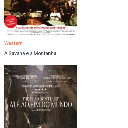
Western
A Savana e a Montanha