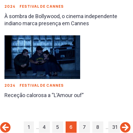
2024
FESTIVAL DE CANNES
À sombra de Bollywood, o cinema independente
indiano marca presença em Cannes
2024
FESTIVAL DE CANNES
Receção calorosa a “L’Amour ouf”
…
…
1
4
5
6
7
8
31