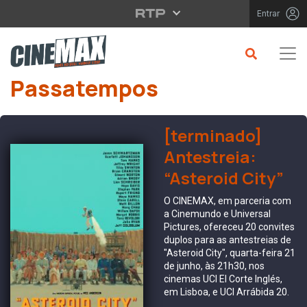
Saltar para o conteúdo principal
Entrar
Passatempos
[terminado]
Antestreia:
“Asteroid City”
O CINEMAX, em parceria com
a Cinemundo e Universal
Pictures, ofereceu 20 convites
duplos para as antestreias de
"Asteroid City", quarta-feira 21
de junho, às 21h30, nos
cinemas UCI El Corte Inglés,
em Lisboa, e UCI Arrábida 20.