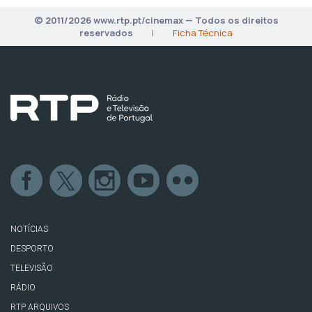
© 2011/2026 www.rtp.pt/cinemax — Todos os direitos
reservados
|
Ficha Técnica
NOTÍCIAS
DESPORTO
TELEVISÃO
RÁDIO
RTP ARQUIVOS