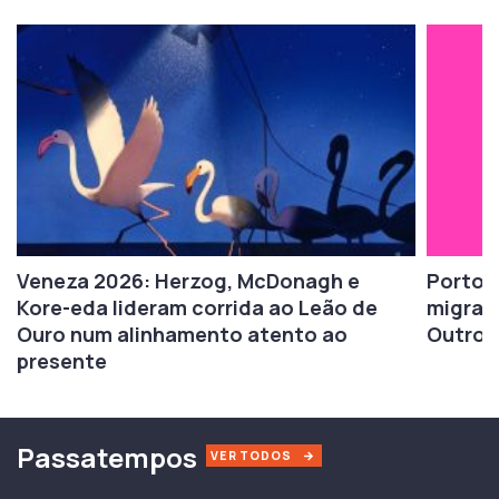
Veneza 2026: Herzog, McDonagh e
Porto/
Kore-eda lideram corrida ao Leão de
migraç
Ouro num alinhamento atento ao
Outros
presente
Passatempos
VER TODOS