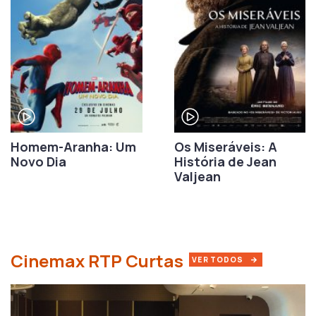
Homem-Aranha: Um
Os Miseráveis: A
Novo Dia
História de Jean
Valjean
Cinemax RTP Curtas
VER TODAS AS CURTAS CIN
VER TODOS