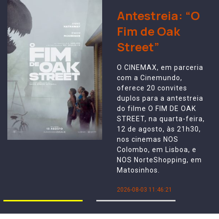
Antestreia: “O
Fim de Oak
Street”
O CINEMAX, em parceria
com a Cinemundo,
oferece 20 convites
duplos para a antestreia
do filme O FIM DE OAK
STREET, na quarta-feira,
12 de agosto, às 21h30,
nos cinemas NOS
Colombo, em Lisboa, e
NOS NorteShopping, em
Matosinhos.
2026-08-03 11:46:21