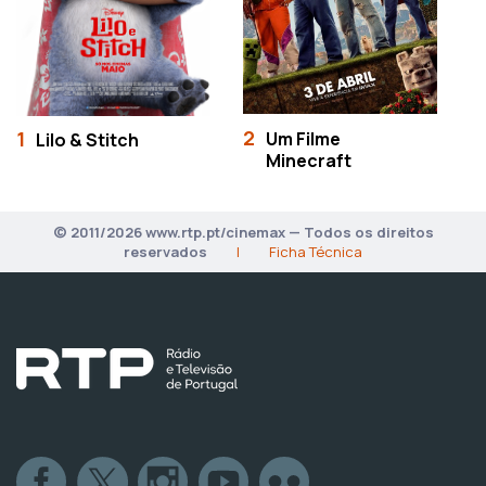
2
3
1
Um Filme
Lilo & Stitch
Minecraft
© 2011/2026 www.rtp.pt/cinemax — Todos os direitos
reservados
|
Ficha Técnica