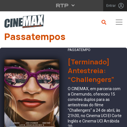
Saltar para o conteúdo principal
Entrar
Passatempos
PASSATEMPO
[Terminado]
Antestreia:
“Challengers”
O CINEMAX, em parceria com
a Cinemundo, ofereceu 15
convites duplos para as
antestreias do filme
"Challengers" a 24 de abril, às
21h30, no Cinema UCI El Corte
Inglés e Cinema UCI Arrábida
20.