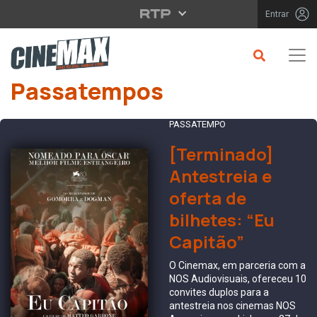
Saltar para o conteúdo principal
Entrar
Passatempos
PASSATEMPO
[Terminado]
Antestreia e
oferta de
bilhetes: “Eu
Capitão”
O Cinemax, em parceria com a
NOS Audiovisuais, ofereceu 10
convites duplos para a
antestreia nos cinemas NOS