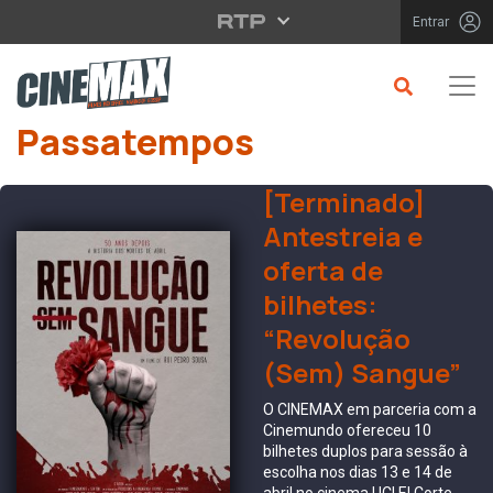
Saltar para o conteúdo principal
Entrar
Passatempos
[Terminado]
Antestreia e
oferta de
bilhetes:
“Revolução
(Sem) Sangue”
O CINEMAX em parceria com a
Cinemundo ofereceu 10
bilhetes duplos para sessão à
escolha nos dias 13 e 14 de
abril no cinema UCI El Corte