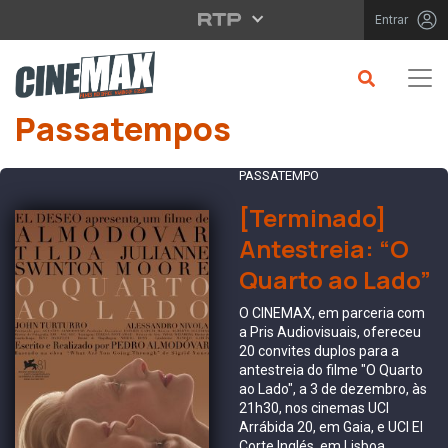
Saltar para o conteúdo principal
Entrar
Passatempos
PASSATEMPO
[Terminado]
Antestreia: “O
Quarto ao Lado”
O CINEMAX, em parceria com
a Pris Audiovisuais, ofereceu
20 convites duplos para a
antestreia do filme "O Quarto
ao Lado", a 3 de dezembro, às
21h30, nos cinemas UCI
Arrábida 20, em Gaia, e UCI El
Corte Inglés, em Lisboa.