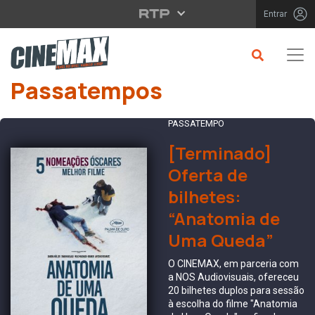
Saltar para o conteúdo principal
Entrar
Passatempos
PASSATEMPO
[Terminado]
Oferta de
bilhetes:
“Anatomia de
Uma Queda”
O CINEMAX, em parceria com
a NOS Audiovisuais, ofereceu
20 bilhetes duplos para sessão
à escolha do filme "Anatomia