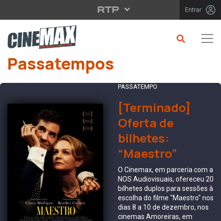
Saltar para o conteúdo principal
Entrar
Passatempos
PASSATEMPO
[Terminado]
Oferta de
bilhetes:
“Maestro”
O Cinemax, em parceria com a
NOS Audiovisuais, ofereceu 20
bilhetes duplos para sessões à
escolha do filme "Maestro" nos
dias 8 a 10 de dezembro, nos
cinemas Amoreiras, em