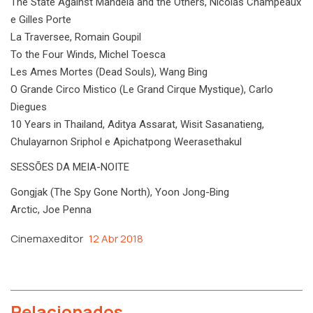
The State Against Mandela and the Others, Nicolas Champeaux
e Gilles Porte
La Traversee, Romain Goupil
To the Four Winds, Michel Toesca
Les Ames Mortes (Dead Souls), Wang Bing
O Grande Circo Mistico (Le Grand Cirque Mystique), Carlo
Diegues
10 Years in Thailand, Aditya Assarat, Wisit Sasanatieng,
Chulayarnon Sriphol e Apichatpong Weerasethakul
SESSÕES DA MEIA-NOITE
Gongjak (The Spy Gone North), Yoon Jong-Bing
Arctic, Joe Penna
Cinemaxeditor
12 Abr 2018
Relacionados