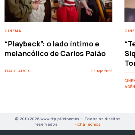
CINEMA
CIN
“Playback”: o lado íntimo e
“T
melancólico de Carlos Paião
Siq
To
TIAGO ALVES
06 Ago 2026
CINE
AGÊN
© 2011/2026 www.rtp.pt/cinemax — Todos os direitos
reservados
|
Ficha Técnica