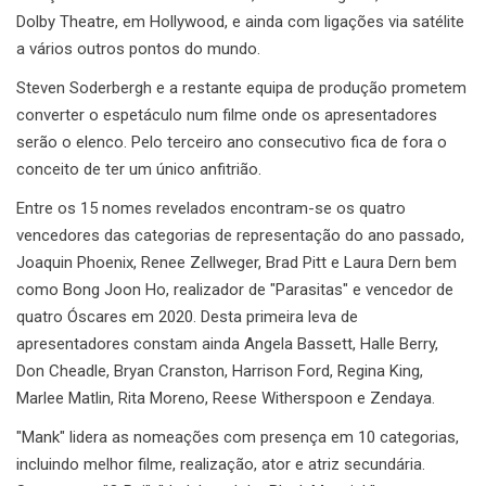
Dolby Theatre, em Hollywood, e ainda com ligações via satélite
a vários outros pontos do mundo.
Steven Soderbergh e a restante equipa de produção prometem
converter o espetáculo num filme onde os apresentadores
serão o elenco. Pelo terceiro ano consecutivo fica de fora o
conceito de ter um único anfitrião.
Entre os 15 nomes revelados encontram-se os quatro
vencedores das categorias de representação do ano passado,
Joaquin Phoenix, Renee Zellweger, Brad Pitt e Laura Dern bem
como Bong Joon Ho, realizador de "Parasitas" e vencedor de
quatro Óscares em 2020. Desta primeira leva de
apresentadores constam ainda Angela Bassett, Halle Berry,
Don Cheadle, Bryan Cranston, Harrison Ford, Regina King,
Marlee Matlin, Rita Moreno, Reese Witherspoon e Zendaya.
"Mank" lidera as nomeações com presença em 10 categorias,
incluindo melhor filme, realização, ator e atriz secundária.