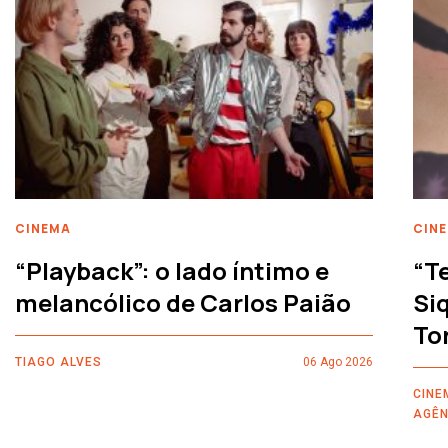
CINEMA
CIN
“Playback”: o lado íntimo e
“T
melancólico de Carlos Paião
Siq
To
TIAGO ALVES
06 Ago 2026
CINE
AGÊN