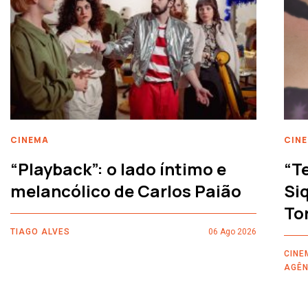
CINEMA
CIN
“Playback”: o lado íntimo e
“T
melancólico de Carlos Paião
Siq
To
TIAGO ALVES
06 Ago 2026
CINE
AGÊN