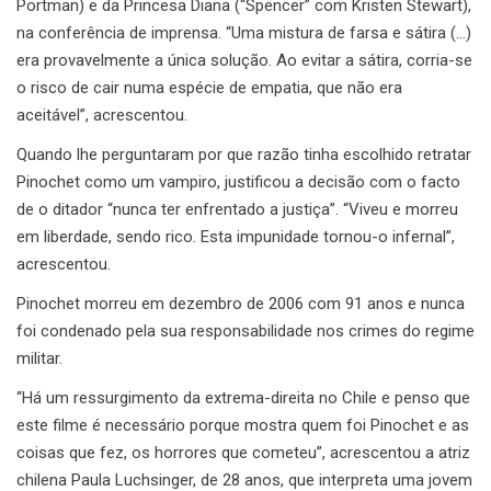
Portman) e da Princesa Diana (“Spencer” com Kristen Stewart),
na conferência de imprensa. “Uma mistura de farsa e sátira (…)
era provavelmente a única solução. Ao evitar a sátira, corria-se
o risco de cair numa espécie de empatia, que não era
aceitável”, acrescentou.
Quando lhe perguntaram por que razão tinha escolhido retratar
Pinochet como um vampiro, justificou a decisão com o facto
de o ditador “nunca ter enfrentado a justiça”. “Viveu e morreu
em liberdade, sendo rico. Esta impunidade tornou-o infernal”,
acrescentou.
Pinochet morreu em dezembro de 2006 com 91 anos e nunca
foi condenado pela sua responsabilidade nos crimes do regime
militar.
“Há um ressurgimento da extrema-direita no Chile e penso que
este filme é necessário porque mostra quem foi Pinochet e as
coisas que fez, os horrores que cometeu”, acrescentou a atriz
chilena Paula Luchsinger, de 28 anos, que interpreta uma jovem