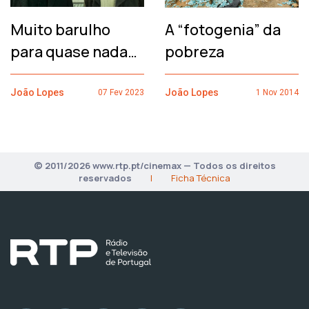
Muito barulho
A “fotogenia” da
para quase nada…
pobreza
João Lopes
João Lopes
07 Fev 2023
1 Nov 2014
© 2011/2026 www.rtp.pt/cinemax — Todos os direitos
reservados
|
Ficha Técnica