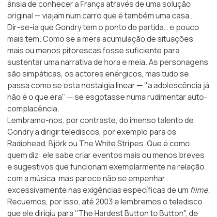
ânsia de conhecer a França através de uma solução
original — viajam num carro que é também uma casa…
Dir-se-ia que Gondry tem o ponto de partida… e pouco
mais tem. Como se a mera acumulação de situações
mais ou menos pitorescas fosse suficiente para
sustentar uma narrativa de hora e meia. As personagens
são simpáticas, os actores enérgicos, mas tudo se
passa como se esta nostalgia linear — "a adolescência já
não é o que era" — se esgotasse numa rudimentar auto-
complacência.
Lembramo-nos, por contraste, do imenso talento de
Gondry a dirigir telediscos, por exemplo para os
Radiohead, Björk ou The White Stripes. Que é como
quem diz: ele sabe criar eventos mais ou menos breves
e sugestivos que funcionam exemplarmente na relação
com a música, mas parece não se empenhar
excessivamente nas exigências específicas de um
filme
.
Recuemos, por isso, até 2003 e lembremos o teledisco
que ele dirigiu para "The Hardest Button to Button", de