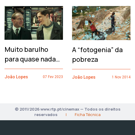
Muito barulho
A “fotogenia” da
para quase nada…
pobreza
João Lopes
João Lopes
07 Fev 2023
1 Nov 2014
© 2011/2026 www.rtp.pt/cinemax — Todos os direitos
reservados
|
Ficha Técnica