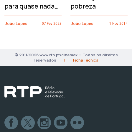
para quase nada…
pobreza
João Lopes
João Lopes
07 Fev 2023
1 Nov 2014
© 2011/2026 www.rtp.pt/cinemax — Todos os direitos
reservados
|
Ficha Técnica