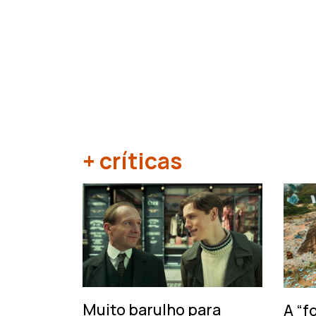
+ críticas
‹
Muito barulho para
A “f