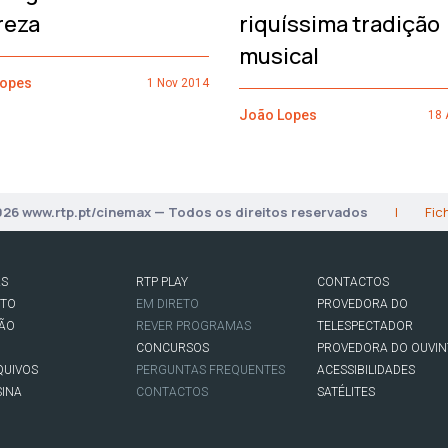
reza
riquíssima tradição
musical
Lopes
1 Nov 2014
João Lopes
18 
026 www.rtp.pt/cinemax — Todos os direitos reservados
|
Fic
AS
RTP PLAY
CONTACTOS
RTO
EM DIRETO
PROVEDORA DO
SÃO
REVER PROGRAMAS
TELESPECTADOR
CONCURSOS
PROVEDORA DO OUVIN
QUIVOS
PERGUNTAS FREQUENTES
ACESSIBILIDADES
SINA
CONTACTOS
SATÉLITES