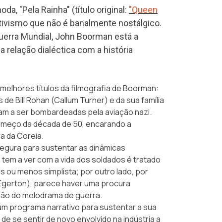
, "Pela Rainha" (título original:
"Queen
tivismo que não é banalmente nostálgico.
Guerra Mundial, John Boorman está a
relação dialéctica com a história
s melhores títulos da filmografia de Boorman:
de Bill Rohan (Callum Turner) e da sua família
am a ser bombardeadas pela aviação nazi.
 começo da década de 50, encarando a
a da Coreia.
gura para sustentar as dinâmicas
 tem a ver com a vida dos soldados é tratado
is ou menos simplista; por outro lado, por
 Egerton), parece haver uma procura
ição do melodrama de guerra.
um programa narrativo para sustentar a sua
 de se sentir de novo envolvido na indústria a