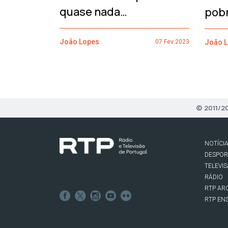
quase nada…
pob
João Lopes
João 
07 Fev 2023
© 2011/2
NOTÍCI
DESPO
TELEVI
RÁDIO
RTP AR
RTP EN