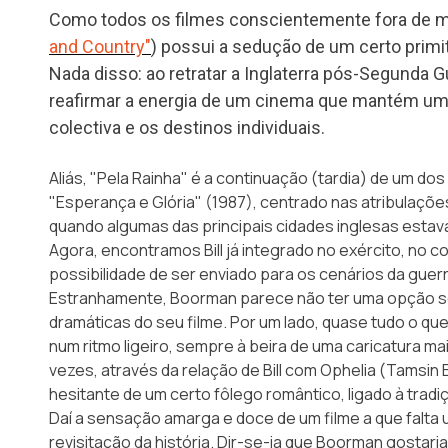
Como todos os filmes conscientemente fora de moda
and Country"
) possui a sedução de um certo primi
Nada disso: ao retratar a Inglaterra pós-Segunda 
reafirmar a energia de um cinema que mantém uma 
colectiva e os destinos individuais.
Aliás, "Pela Rainha" é a continuação (tardia) de um do
"Esperança e Glória" (1987), centrado nas atribulações 
quando algumas das principais cidades inglesas estav
Agora, encontramos Bill já integrado no exército, no
possibilidade de ser enviado para os cenários da guerr
Estranhamente, Boorman parece não ter uma opção se
dramáticas do seu filme. Por um lado, quase tudo o que
num ritmo ligeiro, sempre à beira de uma caricatura ma
vezes, através da relação de Bill com Ophelia (Tamsin
hesitante de um certo fôlego romântico, ligado à trad
Daí a sensação amarga e doce de um filme a que falta 
revisitação da história. Dir-se-ia que Boorman gostaria