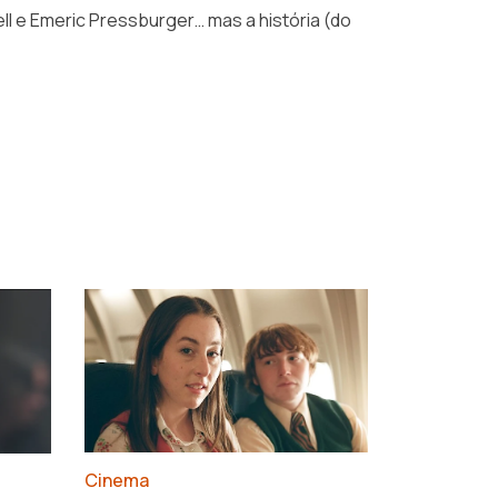
l e Emeric Pressburger… mas a história (do
›
Cinema
François