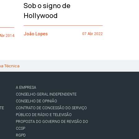
Sob o signo de
de um h
Hollywood
João Lopes
João Lopes
07 Abr 2022
Abr 2014
ha Técnica
A EMPRESA
CONSELHO GERAL INDEPENDENTE
CONSELHO DE OPINIÃO
TE
CONTRATO DE CONCESSÃO DO SERVIÇO
PÚBLICO DE RÁDIO E TELEVISÃO
PROPOSTA DO GOVERNO DE REVISÃO DO
CCSP
RGPD