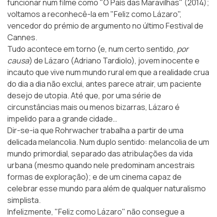
funcionar num filme como "O País das Maravilhas" (2014);
voltamos a reconhecê-la em
"Feliz como Lázaro"
,
vencedor do prémio de argumento no último Festival de
Cannes.
Tudo acontece em torno (e, num certo sentido,
por
causa
) de Lázaro (Adriano Tardiolo), jovem inocente e
incauto que vive num mundo rural em que a realidade crua
do dia a dia não exclui, antes parece atrair, um paciente
desejo de utopia. Até que, por uma série de
circunstâncias mais ou menos bizarras, Lázaro é
impelido para a grande cidade…
Dir-se-ia que Rohrwacher trabalha a partir de uma
delicada melancolia. Num duplo sentido: melancolia de um
mundo primordial, separado das atribulações da vida
urbana (mesmo quando nele predominam ancestrais
formas de exploração); e de um cinema capaz de
celebrar esse mundo para além de qualquer naturalismo
simplista.
Infelizmente, "Feliz como Lázaro" não consegue a