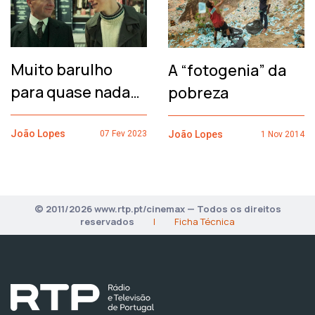
Muito barulho
A “fotogenia” da
para quase nada…
pobreza
João Lopes
João Lopes
07 Fev 2023
1 Nov 2014
© 2011/2026 www.rtp.pt/cinemax — Todos os direitos
reservados
|
Ficha Técnica