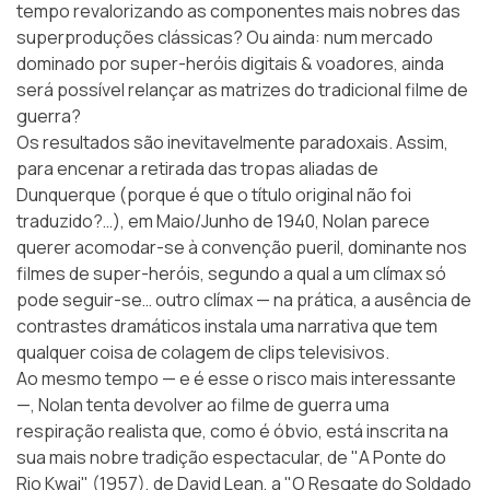
tempo revalorizando as componentes mais nobres das
superproduções clássicas? Ou ainda: num mercado
dominado por super-heróis digitais & voadores, ainda
será possível relançar as matrizes do tradicional filme de
guerra?
Os resultados são inevitavelmente paradoxais. Assim,
para encenar a retirada das tropas aliadas de
Dunquerque (porque é que o título original não foi
traduzido?…), em
Maio/Junho de 1940
, Nolan parece
querer acomodar-se à convenção pueril, dominante nos
filmes de super-heróis, segundo a qual a um clímax só
pode seguir-se… outro clímax — na prática, a ausência de
contrastes dramáticos instala uma narrativa que tem
qualquer coisa de colagem de clips televisivos.
Ao mesmo tempo — e é esse o risco mais interessante
—, Nolan tenta devolver ao filme de guerra uma
respiração realista que, como é óbvio, está inscrita na
sua mais nobre tradição espectacular, de "A Ponte do
Rio Kwai" (1957), de David Lean, a "O Resgate do Soldado