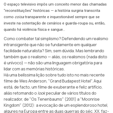
O espaço televisivo impôs um conceito menor das chamadas
"reconstituições" históricas — a história surgiria transcrita
como
coisa
transparente e inquestionável sempre que se
investe na ostentação de cenários e guarda-roupa ou, então,
quando há violência física e sangue…
Como combater tal simplismo? Defendendo um realismo
intransigente que não se fundamente em qualquer
facilidade naturalista? Sim, sem dúvida. Mas lembrando
também que o realismo — aliás, os realismos (nada disto
é unívoco) — não são uma linguagem obrigatória para
lidar com as memórias históricas.
Há uma belíssima lição sobre tudo isto no mais recente
filme de Wes Anderson,
"Grand Budapest Hotel"
. Aqui
está, de facto, um filme de exuberante e feliz artifício,
aliás retomando o
look
peculiar de vários títulos do
realizador, de "Os Tenenbaums" (2001) a "Moonrise
Kingdom" (2012): a evocação de um esplendoroso hotel,
algures na Europa entre as duas guerras do séc. XX, faz-