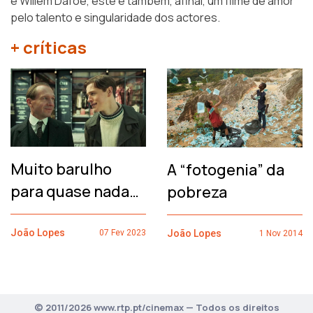
e Willem Dafoe, este é também, afinal, um filme de amor
pelo talento e singularidade dos actores.
+ críticas
Muito barulho
A “fotogenia” da
para quase nada…
pobreza
João Lopes
João Lopes
07 Fev 2023
1 Nov 2014
© 2011/2026 www.rtp.pt/cinemax — Todos os direitos