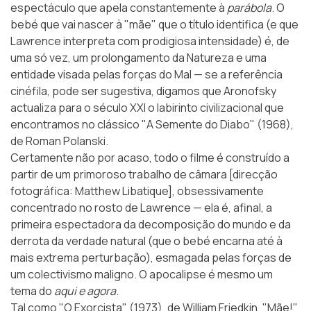
espectáculo que apela constantemente à
parábola
. O
bebé que vai nascer à "mãe" que o título identifica (e que
Lawrence interpreta com prodigiosa intensidade) é, de
uma só vez, um prolongamento da Natureza e uma
entidade visada pelas forças do Mal — se a referência
cinéfila, pode ser sugestiva, digamos que Aronofsky
actualiza para o século XXI o labirinto civilizacional que
encontramos no clássico
"A Semente do Diabo"
(1968),
de Roman Polanski.
Certamente não por acaso, todo o filme é construído a
partir de um primoroso trabalho de câmara [direcção
fotográfica:
Matthew Libatique
], obsessivamente
concentrado no rosto de Lawrence — ela é, afinal, a
primeira espectadora da decomposição do mundo e da
derrota da verdade natural (que o bebé encarna até à
mais extrema perturbação), esmagada pelas forças de
um colectivismo maligno. O apocalipse é mesmo um
tema do
aqui e agora
.
Tal como
"O Exorcista"
(1973), de William Friedkin, "Mãe!"