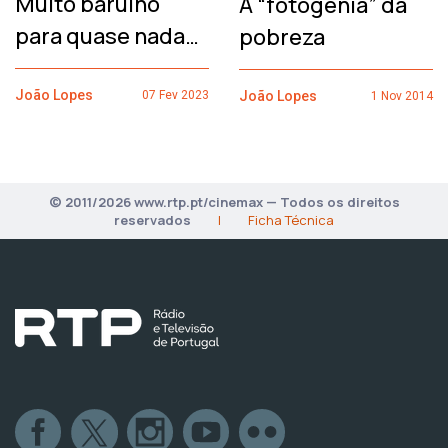
Muito barulho
A “fotogenia” da
para quase nada…
pobreza
João Lopes
João Lopes
07 Fev 2023
1 Nov 2014
© 2011/2026 www.rtp.pt/cinemax — Todos os direitos
reservados
|
Ficha Técnica