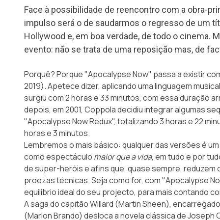
Face à possibilidade de reencontro com a obra-pri
impulso será o de saudarmos o regresso de um títu
Hollywood e, em boa verdade, de todo o cinema. Ma
evento: não se trata de uma reposição mas, de fa
Porquê? Porque "Apocalypse Now" passa a existir como
2019). Apetece dizer, aplicando uma linguagem musica
surgiu com 2 horas e 33 minutos, com essa duração a
depois, em 2001, Coppola decidiu integrar algumas seq
"Apocalypse Now Redux", totalizando 3 horas e 22 minut
horas e 3 minutos.
Lembremos o mais básico: qualquer das versões é um
como espectáculo
maior que a vida
, em tudo e por tu
de super-heróis e afins que, quase sempre, reduzem 
proezas técnicas. Seja como for, com
"Apocalypse Now
equilíbrio ideal do seu projecto, para mais contando c
A saga do capitão Willard (Martin Sheen), encarregado d
(Marlon Brando) desloca a novela clássica de Joseph