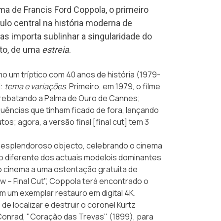
ma de Francis Ford Coppola, o primeiro
lo central na história moderna de
s importa sublinhar a singularidade do
cto, de uma
estreia
.
 um tríptico com 40 anos de história (1979-
l:
tema e variações
. Primeiro, em 1979, o filme
rrebatando a Palma de Ouro de Cannes;
uências que tinham ficado de fora, lançando
os; agora, a versão final [
final cut
] tem 3
 esplendoroso objecto, celebrando o cinema
do diferente dos actuais modelois dominantes
o cinema a uma ostentação gratuita de
 – Final Cut"
, Coppola terá encontrado o
om um exemplar restauro em digital 4K.
e localizar e destruir o coronel Kurtz
 Conrad,
"Coração das Trevas"
(1899), para