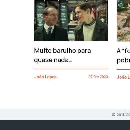
‹
Muito barulho para
A “f
quase nada…
pob
João Lopes
João 
07 Fev 2023
© 2011/2