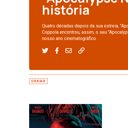
história
Quatro décadas depois da sua estreia, "Ap
Coppola encontrou, assim, o seu "Apocaly
nosso ano cinematográfico.
DRAMA