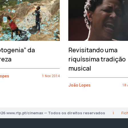
otogenia” da
Revisitando uma
reza
riquíssima tradição
musical
Lopes
1 Nov 2014
João Lopes
18 
026 www.rtp.pt/cinemax — Todos os direitos reservados
|
Fic