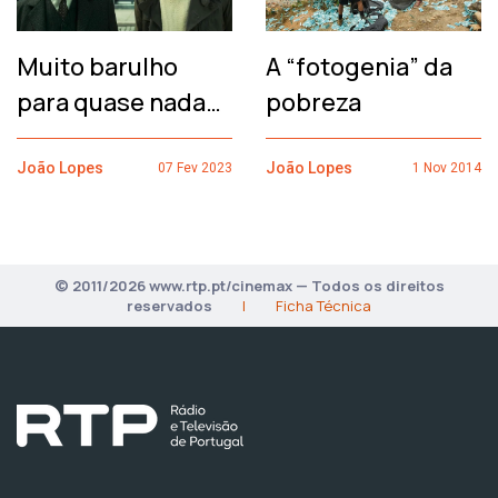
Muito barulho
A “fotogenia” da
para quase nada…
pobreza
João Lopes
João Lopes
07 Fev 2023
1 Nov 2014
© 2011/2026 www.rtp.pt/cinemax — Todos os direitos
reservados
|
Ficha Técnica