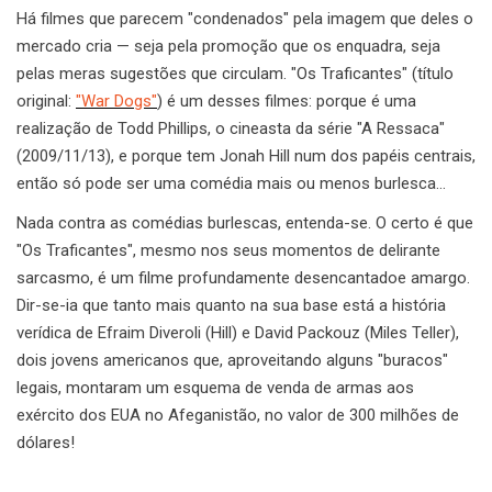
Há filmes que parecem "condenados" pela imagem que deles o
mercado cria — seja pela promoção que os enquadra, seja
pelas meras sugestões que circulam. "Os Traficantes" (título
original:
"War Dogs"
) é um desses filmes: porque é uma
realização de Todd Phillips, o cineasta da série "A Ressaca"
(2009/11/13), e porque tem Jonah Hill num dos papéis centrais,
então só pode ser uma comédia mais ou menos burlesca…
Nada contra as comédias burlescas, entenda-se. O certo é que
"Os Traficantes", mesmo nos seus momentos de delirante
sarcasmo, é um filme profundamente desencantadoe amargo.
Dir-se-ia que tanto mais quanto na sua base está a história
verídica de Efraim Diveroli (Hill) e David Packouz (Miles Teller),
dois jovens americanos que, aproveitando alguns "buracos"
legais, montaram um esquema de venda de armas aos
exército dos EUA no Afeganistão, no valor de 300 milhões de
dólares!