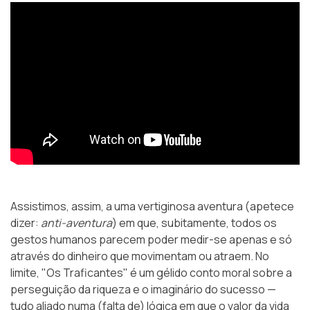
Assistimos, assim, a uma vertiginosa aventura (apetece
dizer:
anti-aventura
) em que, subitamente, todos os
gestos humanos parecem poder medir-se apenas e só
através do dinheiro que movimentam ou atraem. No
limite, "Os Traficantes" é um gélido conto moral sobre a
perseguição da riqueza e o imaginário do sucesso —
tudo aliado numa (falta de) lógica em que o valor da vida