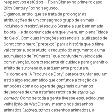
respectivos estúdios — Pixar/Disney no primeiro caso,
20th Century Fox no segundo.
Digamos, então, que se trata de prolongar as
atribulações de um consagrado grupo de animais —
incluindo o irresistível esquilo Scrat e a sua bem amada
bolota — e da comunidade em que vivem, em plena "Idade
do Gelo". Com duas limitações essenciais: a utilização de
Scrat como mero "pretexto" para a história que o filme
vai contar e, sobretudo, a redução do argumento a uma
acumulação de "números" que confundem velocidade
com invenção, com crescente dificuldade para garantir o
efeito de surpresa que arduamente procuram.
Tal como em "À Procura de Dory", parece triunfar aqui um
estilo algo esquemático que confunde a criação de
emoções com a colagem de
gags
mais ou menos
devedores de uma estafada retórica de
stand-up
comedy
. Como se toda a gente tivesse esquecido uma
velha lição de
Walt Disney
: mesmo nos desenhos
animados (
sobretudo
nos desenhos animados), a