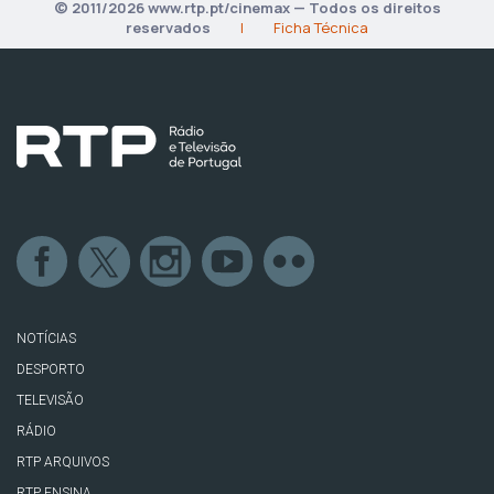
© 2011/2026 www.rtp.pt/cinemax — Todos os direitos
reservados
|
Ficha Técnica
NOTÍCIAS
DESPORTO
TELEVISÃO
RÁDIO
RTP ARQUIVOS
RTP ENSINA