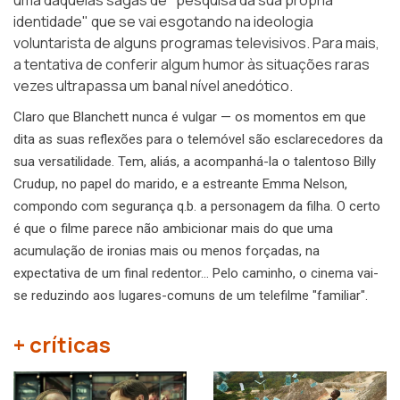
uma daquelas sagas de "pesquisa da sua própria
identidade" que se vai esgotando na ideologia
voluntarista de alguns programas televisivos. Para mais,
a tentativa de conferir algum humor às situações raras
vezes ultrapassa um banal nível anedótico.
Claro que Blanchett nunca é vulgar — os momentos em que
dita as suas reflexões para o telemóvel são esclarecedores da
sua versatilidade. Tem, aliás, a acompanhá-la o talentoso Billy
Crudup, no papel do marido, e a estreante Emma Nelson,
compondo com segurança q.b. a personagem da filha. O certo
é que o filme parece não ambicionar mais do que uma
acumulação de ironias mais ou menos forçadas, na
expectativa de um final redentor… Pelo caminho, o cinema vai-
se reduzindo aos lugares-comuns de um telefilme "familiar".
+ críticas