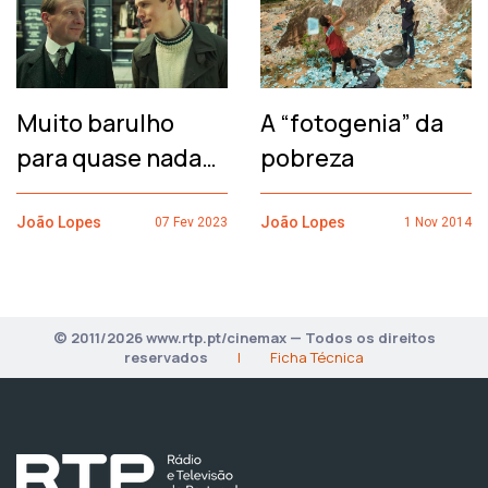
Muito barulho
A “fotogenia” da
para quase nada…
pobreza
João Lopes
João Lopes
07 Fev 2023
1 Nov 2014
© 2011/2026 www.rtp.pt/cinemax — Todos os direitos
reservados
|
Ficha Técnica