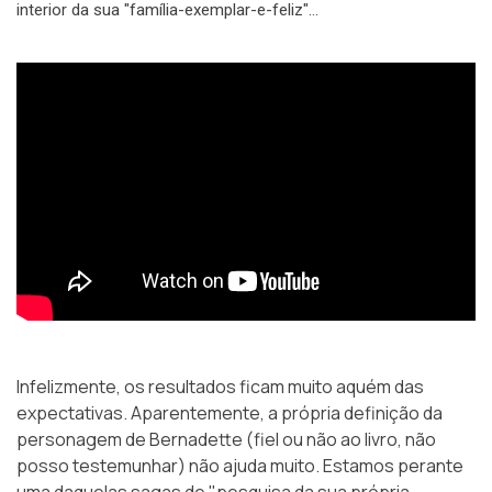
interior da sua "família-exemplar-e-feliz"…
Infelizmente, os resultados ficam muito aquém das
expectativas. Aparentemente, a própria definição da
personagem de Bernadette (fiel ou não ao
livro
, não
posso testemunhar) não ajuda muito. Estamos perante