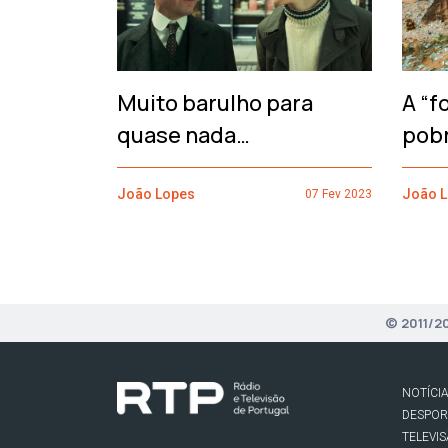
Muito barulho para
A “f
quase nada…
pob
João Lopes
João 
07 Fev 2023
© 2011/2
NOTÍCI
DESPO
TELEVI