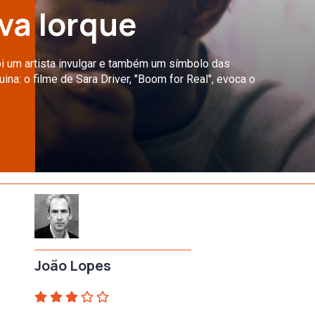
va Iorque
oi um artista invulgar e também um símbolo das
na: o filme de Sara Driver, "Boom for Real", evoca o
João Lopes