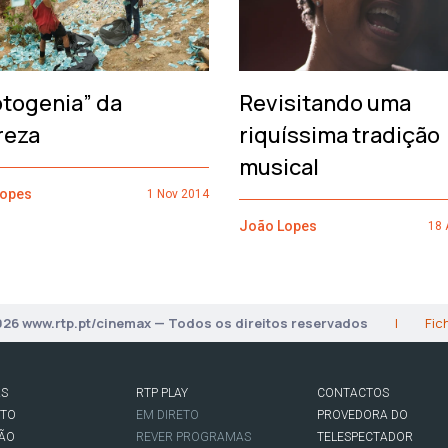
otogenia” da
Revisitando uma
reza
riquíssima tradição
musical
Lopes
1 Nov 2014
João Lopes
18 
026 www.rtp.pt/cinemax — Todos os direitos reservados
|
Fic
AS
RTP PLAY
CONTACTOS
RTO
EM DIRETO
PROVEDORA DO
SÃO
REVER PROGRAMAS
TELESPECTADOR