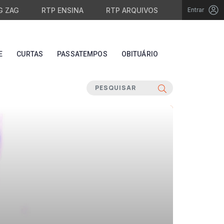
G ZAG
RTP ENSINA
RTP ARQUIVOS
Entrar
E
CURTAS
PASSATEMPOS
OBITUÁRIO