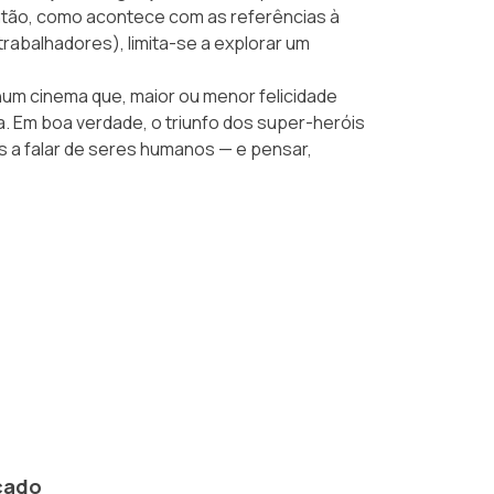
ntão, como acontece com as referências à
trabalhadores), limita-se a explorar um
num cinema que, maior ou menor felicidade
ta. Em boa verdade, o triunfo dos super-heróis
 a falar de seres humanos — e pensar,
cado