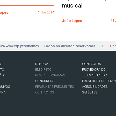
musical
Lopes
1 Nov 2014
João Lopes
18 
026 www.rtp.pt/cinemax — Todos os direitos reservados
|
Fic
AS
RTP PLAY
CONTACTOS
RTO
EM DIRETO
PROVEDORA DO
SÃO
REVER PROGRAMAS
TELESPECTADOR
CONCURSOS
PROVEDORA DO OUVIN
QUIVOS
PERGUNTAS FREQUENTES
ACESSIBILIDADES
SINA
CONTACTOS
SATÉLITES