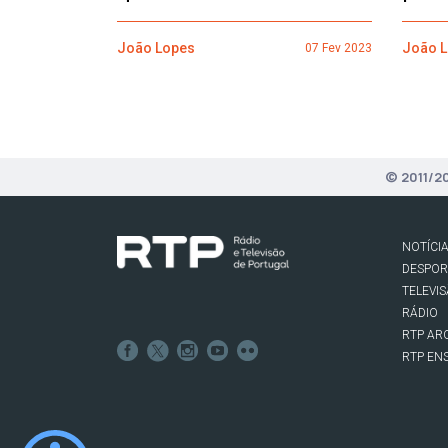
João Lopes
João 
07 Fev 2023
© 2011/2
NOTÍCI
DESPO
TELEVI
RÁDIO
RTP AR
RTP EN