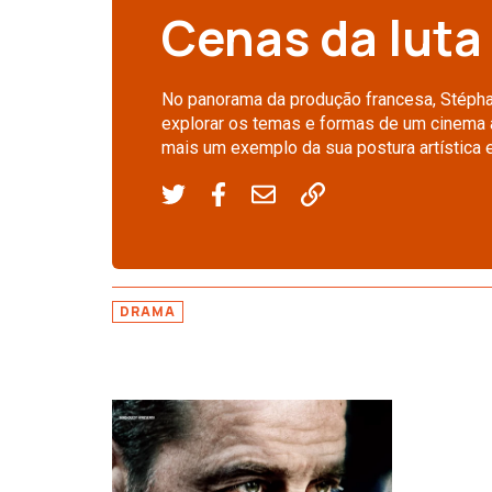
Cenas da luta
No panorama da produção francesa, Stépha
explorar os temas e formas de um cinema a
mais um exemplo da sua postura artística e 
DRAMA