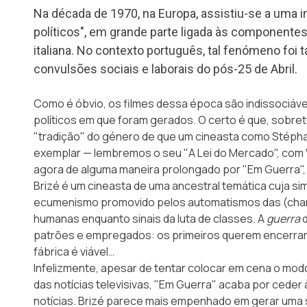
Na década de 1970, na Europa, assistiu-se a uma i
políticos", em grande parte ligada às componentes
italiana. No contexto português, tal fenómeno foi
convulsões sociais e laborais do pós-25 de Abril.
Como é óbvio, os filmes dessa época são indissociáve
políticos em que foram gerados. O certo é que, sobre
"tradição" do género de que um cineasta como Stéph
exemplar — lembremos o seu "A Lei do Mercado", com
agora de alguma maneira prolongado por
"Em Guerra"
Brizé é um cineasta de uma ancestral temática cuja s
ecumenismo promovido pelos automatismos das (chama
humanas enquanto sinais da luta de classes. A
guerra
d
patrões e empregados: os primeiros querem encerrar
fábrica é viável…
Infelizmente, apesar de tentar colocar em cena o mod
das notícias televisivas, "Em Guerra" acaba por cede
notícias. Brizé parece mais empenhado em gerar uma 