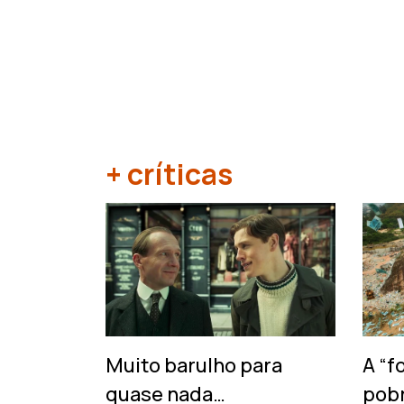
+ críticas
‹
Muito barulho para
A “f
quase nada…
pob