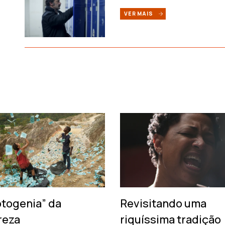
VER MAIS
otogenia” da
Revisitando uma
reza
riquíssima tradição