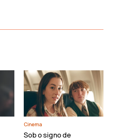
›
Cinema
François
Sob o signo de
de um h