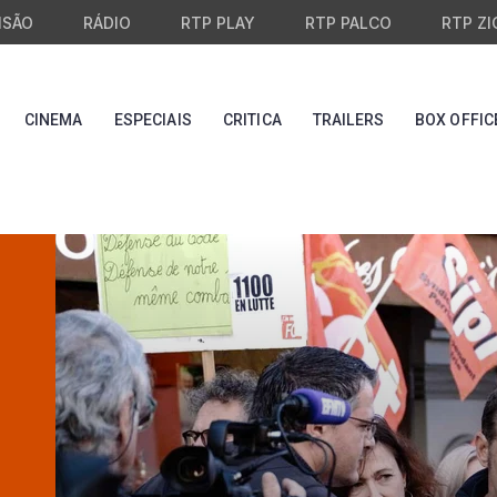
ISÃO
RÁDIO
RTP PLAY
RTP PALCO
RTP ZI
CINEMA
ESPECIAIS
CRITICA
TRAILERS
BOX OFFIC