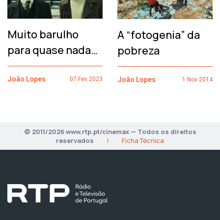
Muito barulho
A “fotogenia” da
para quase nada…
pobreza
João Lopes
João Lopes
07 Fev 2023
1 Nov 2014
© 2011/2026 www.rtp.pt/cinemax — Todos os direitos
reservados
|
Ficha Técnica