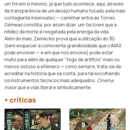
um fim em si mesmo, já que tudo acontece, aqui, através
da transparência de um desejo humano tocado pela mais
contagiante insensatez — caminhar entre as Torres
Gémeas constitui, por assim dizer, um
facto
em que a
nitidez da morte é resgatada pela energia da vida.
Além do mais, Zemeckis prova que a utilização do 3D
(sem esquecer a comovente grandiosidade que o IMAX
pode envolver — e em que nos envolve) pode estar
muito para além de qualquer "fogo de artifício" mais ou
menos vistoso e efémero — como sempre, trata-se de
acreditar na história que se conta, para tal escolhendo
os instrumentos técnicos mais adequados.
Cinema
maior que a vida
, literal e simbolicamente.
+ críticas