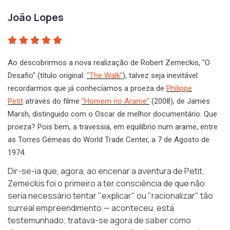
João Lopes
Ao descobrirmos a nova realização de Robert Zemeckis, "O
Desafio" (título original:
"The Walk"
), talvez seja inevitável
recordarmos que já conhecíamos a proeza de
Philippe
Petit
através do filme
"Homem no Arame"
(2008), de James
Marsh, distinguido com o Oscar de melhor documentário. Que
proeza? Pois bem, a travessia, em equilíbrio num arame, entre
as Torres Gémeas do World Trade Center, a 7 de Agosto de
1974.
Dir-se-ia que, agora, ao encenar a aventura de Petit,
Zemeckis foi o primeiro a ter consciência de que não
seria necessário tentar "explicar" ou "racionalizar" tão
surreal empreendimento — aconteceu, está
testemunhado; tratava-se agora de saber como