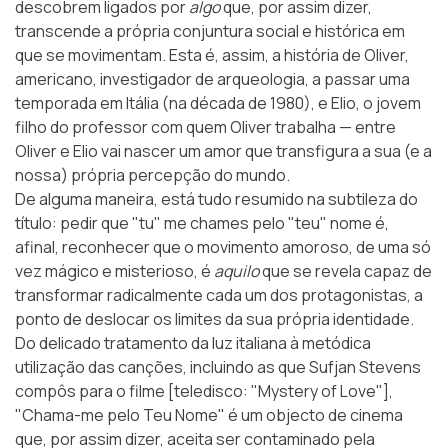
descobrem ligados por
algo
que, por assim dizer,
transcende a própria conjuntura social e histórica em
que se movimentam. Esta é, assim, a história de Oliver,
americano, investigador de arqueologia, a passar uma
temporada em Itália (na década de 1980), e Elio, o jovem
filho do professor com quem Oliver trabalha — entre
Oliver e Elio vai nascer um amor que transfigura a sua (e a
nossa) própria percepção do mundo.
De alguma maneira, está tudo resumido na subtileza do
título: pedir que "tu" me chames pelo "teu" nome é,
afinal, reconhecer que o movimento amoroso, de uma só
vez mágico e misterioso, é
aquilo
que se revela capaz de
transformar radicalmente cada um dos protagonistas, a
ponto de deslocar os limites da sua própria identidade.
Do delicado tratamento da luz italiana à metódica
utilização das canções, incluindo as que Sufjan Stevens
compôs para o filme [teledisco: "Mystery of Love"],
"Chama-me pelo Teu Nome" é um objecto de cinema
que, por assim dizer, aceita ser contaminado pela