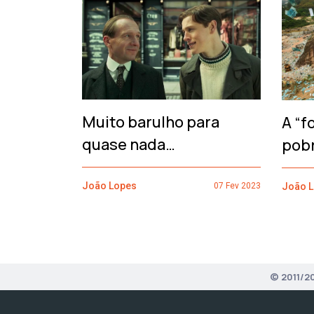
‹
Muito barulho para
A “f
quase nada…
pob
João Lopes
João 
07 Fev 2023
© 2011/2