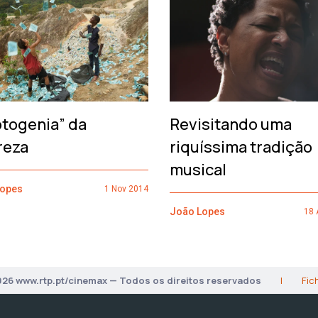
otogenia” da
Revisitando uma
reza
riquíssima tradição
musical
Lopes
1 Nov 2014
João Lopes
18 
026 www.rtp.pt/cinemax — Todos os direitos reservados
|
Fic