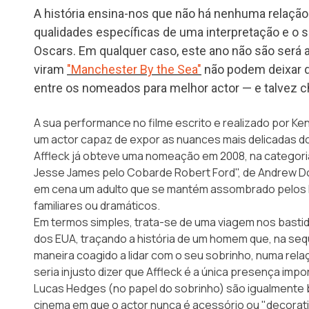
A história ensina-nos que não há nenhuma relação l
qualidades específicas de uma interpretação e o 
Oscars. Em qualquer caso, este ano não são será a
viram
"Manchester By the Sea"
não podem deixar d
entre os nomeados para melhor actor — e talvez
A sua performance no filme escrito e realizado por Ke
um actor capaz de expor as nuances mais delicadas
Affleck já obteve uma nomeação em 2008, na categori
Jesse James pelo Cobarde Robert Ford", de Andrew Dom
em cena um adulto que se mantém assombrado pelos l
familiares ou dramáticos.
Em termos simples, trata-se de uma viagem nos basti
dos EUA, traçando a história de um homem que, na seq
maneira coagido a lidar com o seu sobrinho, numa re
seria injusto dizer que Affleck é a única presença impor
Lucas Hedges (no papel do sobrinho) são igualmente br
cinema em que o actor nunca é acessório ou "decorati