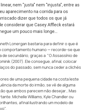
inear, nem "justa" nem "injusta", entre as
seu aparecimento na corrida para os
rriscado dizer que todos os que já
e considerar que Casey Affleck estará
 chegue um pouco mais longe…
nneth Lonergan bastaria para definir o que é
 do comportamento humano — recorde-se que
a de secundário, graças a "O Assassínio de
inik (2007). Ele consegue, afinal, colocar
aços do passado, sem nunca ceder a clichés
dores de uma pequena cidade na costa leste
uência da morte do irmão, se vê de alguma
lação que ambos parecem não desejar… Mas
tante. Michelle Williams, Kyle Chandler ou
ilhantes, afinal ilustrando um modelo de
vo".