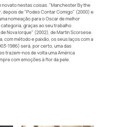
 novato nestas coisas. "Manchester By the
r, depois de "Podes Contar Comigo" (2000) e
e uma nomeação para o Oscar de melhor
 categoria, graças ao seu trabalho
 de Nova Iorque" (2002), de Martin Scorsese.
iva, com método e paixão, os seus laços com a
903-1986) será, por certo, uma das
res trazem-nos de volta uma América
empre com emoções à flor da pele.